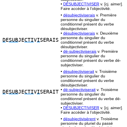
•
DÉSUBJECTIVISER
v. [cj. aimer].
Faire accéder à l’objectivité.
•
désubjectiviserais
v. Première
personne du singulier du
conditionnel présent du verbe
désubjectiviser.
•
désubjectiviserais
v. Deuxième
personne du singulier du
D
E
SUB
JE
CTI
V
I
SERAIS
conditionnel présent du verbe
désubjectiviser.
•
dé-subjectiviserais
v. Première
personne du singulier du
conditionnel présent du verbe dé-
subjectiviser.
•
désubjectiviserait
v. Troisième
personne du singulier du
conditionnel présent du verbe
désubjectiviser.
•
dé-subjectiviserait
v. Troisième
D
E
SUB
JE
CTI
V
I
SERAIT
personne du singulier du
conditionnel présent du verbe dé-
subjectiviser.
•
DÉSUBJECTIVISER
v. [cj. aimer].
Faire accéder à l’objectivité.
•
désubjectivisèrent
v. Troisième
personne du pluriel du passé