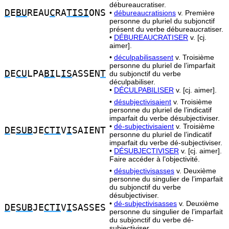
débureaucratiser.
D
E
BU
REAU
C
RA
TISI
ONS
•
débureaucratisions
v. Première
personne du pluriel du subjonctif
présent du verbe débureaucratiser.
•
DÉBUREAUCRATISER
v. [cj.
aimer].
•
déculpabilisassent
v. Troisième
personne du pluriel de l’imparfait
D
E
CU
LPA
BI
L
IS
ASSEN
T
du subjonctif du verbe
déculpabiliser.
•
DÉCULPABILISER
v. [cj. aimer].
•
désubjectivisaient
v. Troisième
personne du pluriel de l’indicatif
imparfait du verbe désubjectiviser.
•
dé-subjectivisaient
v. Troisième
D
E
SUB
JE
CTI
V
I
SAIENT
personne du pluriel de l’indicatif
imparfait du verbe dé-subjectiviser.
•
DÉSUBJECTIVISER
v. [cj. aimer].
Faire accéder à l’objectivité.
•
désubjectivisasses
v. Deuxième
personne du singulier de l’imparfait
du subjonctif du verbe
désubjectiviser.
•
dé-subjectivisasses
v. Deuxième
D
E
SUB
JE
CTI
V
I
SASSES
personne du singulier de l’imparfait
du subjonctif du verbe dé-
subjectiviser.