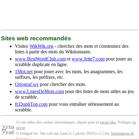
Sites web recommandés
Visitez
WikWik.org
- cherchez des mots et construisez des
listes à partir des mots du Wiktionnaire.
www.BestWordClub.com
et
www.Jette7.com
pour jouer au
scrabble duplicate en ligne.
1Mot.net
pour jouer avec les mots, les anagrammes, les
suffixes, les préfixes, etc.
Ortograf.ws
pour chercher des mots.
www.ListesDeMots.com
pour des listes de mots utiles au jeu
de scrabble.
fr.DupliTop.com
pour vous entraîner sérieusement au
scrabble.
Ce site utilise des cookies informatiques, cliquez pour en
savoir plus
. Politique
vie
privée
.
© Ortograf Inc. Site web mis à jour le 1 janvier 2024 (v-2.2.0
z
).
Informations &