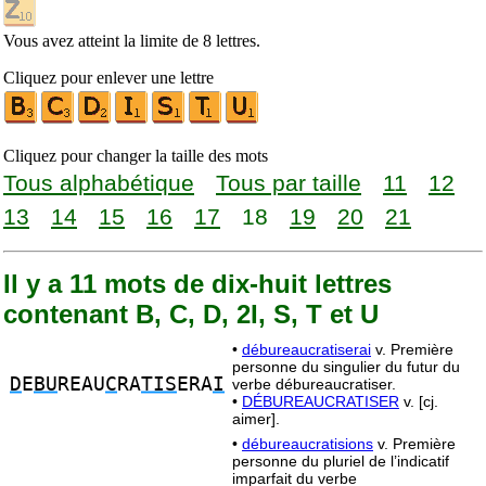
Vous avez atteint la limite de 8 lettres.
Cliquez pour enlever une lettre
Cliquez pour changer la taille des mots
Tous alphabétique
Tous par taille
11
12
13
14
15
16
17
18
19
20
21
Il y a 11 mots de dix-huit lettres
contenant B, C, D, 2I, S, T et U
•
débureaucratiserai
v. Première
personne du singulier du futur du
D
E
BU
REAU
C
RA
TIS
ERA
I
verbe débureaucratiser.
•
DÉBUREAUCRATISER
v. [cj.
aimer].
•
débureaucratisions
v. Première
personne du pluriel de l’indicatif
imparfait du verbe