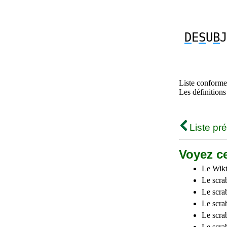
D
E
S
U
B
J
Liste conforme 
Les définitions
Liste pr
Voyez ce
Le Wikt
Le scra
Le scra
Le scrab
Le scra
Le scra