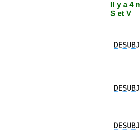
Il y a 4
S et V
D
E
S
U
B
J
D
E
S
U
B
J
D
E
S
U
B
J