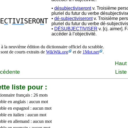
•
désubjectiviseront
v. Troisième pers
pluriel du futur du verbe désubjectivise
•
dé-subjectiviseront
v. Troisième per
E
C
T
IVI
SERO
N
T
pluriel du futur du verbe dé-subjectivis
•
DÉSUBJECTIVISER
v. [cj. aimer]. F
accéder à l’objectivité.
à la neuvième édition du dictionnaire officiel du scrabble.
 sont de courts extraits de
WikWik.org
et de
1Mot.net
.
Haut
écédente
Liste
tte liste pour :
ionnaire français : 26 mots
bble en anglais : aucun mot
bble en espagnol : aucun mot
ble en italien : aucun mot
bble en allemand : aucun mot
bble en roumain : aucun mot