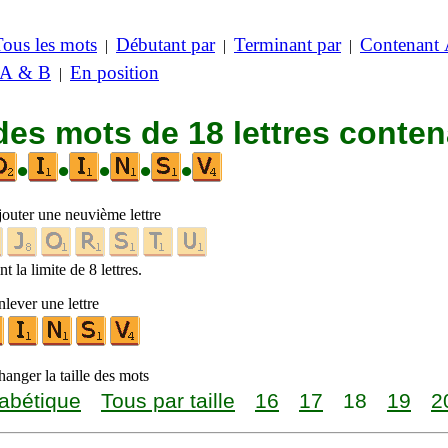
Tous les mots
Débutant par
Terminant par
Contenant
|
|
|
 A & B
En position
|
des mots de 18 lettres conte
•
•
•
•
•
jouter une neuvième lettre
t la limite de 8 lettres.
lever une lettre
anger la taille des mots
abétique
Tous par taille
16
17
18
19
2