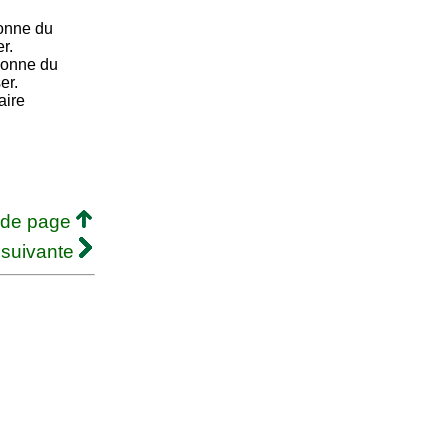
onne du
r.
sonne du
er.
aire
 de page
 suivante