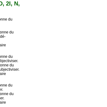
, 2I, N,
onne du
sonne du
 dé-
aire
onne du
jectiviser.
sonne du
bjectiviser.
aire
onne du
r.
sonne du
er.
aire