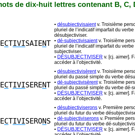
 mots de dix-huit lettres contenant B, C, D
•
désubjectivisaient
v. Troisième pers
pluriel de l’indicatif imparfait du verbe
désubjectiviser.
•
dé-subjectivisaient
v. Troisième per
E
C
T
IVI
SAIE
N
T
pluriel de l’indicatif imparfait du verbe
subjectiviser.
•
DÉSUBJECTIVISER
v. [cj. aimer]. F
accéder à l’objectivité.
•
désubjectivisèrent
v. Troisième pers
pluriel du passé simple du verbe désub
•
dé-subjectivisèrent
v. Troisième per
E
C
T
IVI
SERE
N
T
pluriel du passé simple du verbe dé-su
•
DÉSUBJECTIVISER
v. [cj. aimer]. F
accéder à l’objectivité.
•
désubjectiviserons
v. Première pers
pluriel du futur du verbe désubjectivise
•
dé-subjectiviserons
v. Première per
E
C
T
IVI
SERO
N
S
pluriel du futur du verbe dé-subjectivis
•
DÉSUBJECTIVISER
v. [cj. aimer]. F
accéder à l’objectivité.