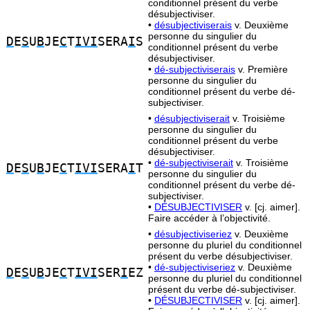
conditionnel présent du verbe
désubjectiviser.
•
désubjectiviserais
v. Deuxième
personne du singulier du
D
E
S
U
B
JE
C
T
IVI
SERA
I
S
conditionnel présent du verbe
désubjectiviser.
•
dé-subjectiviserais
v. Première
personne du singulier du
conditionnel présent du verbe dé-
subjectiviser.
•
désubjectiviserait
v. Troisième
personne du singulier du
conditionnel présent du verbe
désubjectiviser.
•
dé-subjectiviserait
v. Troisième
D
E
S
U
B
JE
C
T
IVI
SERA
I
T
personne du singulier du
conditionnel présent du verbe dé-
subjectiviser.
•
DÉSUBJECTIVISER
v. [cj. aimer].
Faire accéder à l’objectivité.
•
désubjectiviseriez
v. Deuxième
personne du pluriel du conditionnel
présent du verbe désubjectiviser.
•
dé-subjectiviseriez
v. Deuxième
D
E
S
U
B
JE
C
T
IVI
SER
I
EZ
personne du pluriel du conditionnel
présent du verbe dé-subjectiviser.
•
DÉSUBJECTIVISER
v. [cj. aimer].