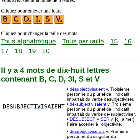
Vous avez atteint la limite de 8 lettres.
Cliquez pour enlever une lettre
Cliquez pour changer la taille des mots
Tous alphabétique
Tous par taille
15
16
17
18
19
20
Il y a 4 mots de dix-huit lettres
contenant B, C, D, 3I, S et V
•
désubjectivisaient
v. Troisième
personne du pluriel de l’indicatif
imparfait du verbe désubjectiviser.
•
dé-subjectivisaient
v. Troisième
D
E
S
U
B
JE
C
T
IVI
SA
I
ENT
personne du pluriel de l’indicatif
imparfait du verbe dé-subjectiviser.
•
DÉSUBJECTIVISER
v. [cj. aimer].
Faire accéder à l’objectivité.
•
désubjectiviserais
v. Première
personne du singulier du