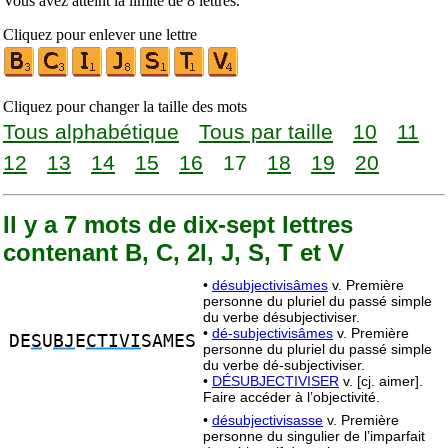
Vous avez atteint la limite de 8 lettres.
Cliquez pour enlever une lettre
Cliquez pour changer la taille des mots
Tous alphabétique
Tous par taille
10
11
12
13
14
15
16
17
18
19
20
Il y a 7 mots de dix-sept lettres
contenant B, C, 2I, J, S, T et V
•
désubjectivisâmes
v. Première
personne du pluriel du passé simple
du verbe désubjectiviser.
•
dé-subjectivisâmes
v. Première
DE
S
U
BJ
E
CTIVI
SAMES
personne du pluriel du passé simple
du verbe dé-subjectiviser.
•
DÉSUBJECTIVISER
v. [cj. aimer].
Faire accéder à l’objectivité.
•
désubjectivisasse
v. Première
personne du singulier de l’imparfait