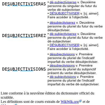
•
dé-subjectiviseras
v. Deuxième
DE
S
U
BJ
E
CTIVI
SERAS
personne du singulier du futur du
verbe dé-subjectiviser.
•
DÉSUBJECTIVISER
v. [cj. aimer].
Faire accéder à l’objectivité.
•
désubjectiviserez
v. Deuxième
personne du pluriel du futur du verbe
désubjectiviser.
•
dé-subjectiviserez
v. Deuxième
DE
S
U
BJ
E
CTIVI
SEREZ
personne du pluriel du futur du verbe
dé-subjectiviser.
•
DÉSUBJECTIVISER
v. [cj. aimer].
Faire accéder à l’objectivité.
•
désubjectivisions
v. Première
personne du pluriel de l’indicatif
imparfait du verbe désubjectiviser.
•
désubjectivisions
v. Première
DE
S
U
BJ
E
CTIVI
SIONS
personne du pluriel du subjonctif
présent du verbe désubjectiviser.
•
dé-subjectivisions
v. Première
personne du pluriel de l’indicatif
imparfait du verbe dé-subjectiviser.
Liste conforme à la neuvième édition du dictionnaire officiel du
scrabble.
Les définitions sont de courts extraits de
WikWik.org
et de