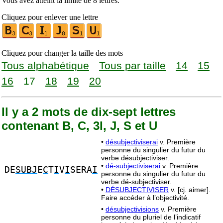
Vous avez atteint la limite de 8 lettres.
Cliquez pour enlever une lettre
Cliquez pour changer la taille des mots
Tous alphabétique
Tous par taille
14
15
16
17
18
19
20
Il y a 2 mots de dix-sept lettres
contenant B, C, 3I, J, S et U
•
désubjectiviserai
v. Première
personne du singulier du futur du
verbe désubjectiviser.
•
dé-subjectiviserai
v. Première
DE
SUBJ
E
C
T
I
V
I
SERA
I
personne du singulier du futur du
verbe dé-subjectiviser.
•
DÉSUBJECTIVISER
v. [cj. aimer].
Faire accéder à l’objectivité.
•
désubjectivisions
v. Première
personne du pluriel de l’indicatif