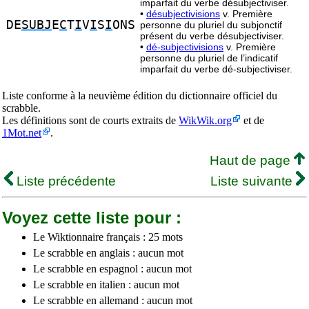
imparfait du verbe désubjectiviser.
•
désubjectivisions
v. Première
DE
SUBJ
E
C
T
I
V
I
S
I
ONS
personne du pluriel du subjonctif
présent du verbe désubjectiviser.
•
dé-subjectivisions
v. Première
personne du pluriel de l’indicatif
imparfait du verbe dé-subjectiviser.
Liste conforme à la neuvième édition du dictionnaire officiel du
scrabble.
Les définitions sont de courts extraits de
WikWik.org
et de
1Mot.net
.
Haut de page
Liste précédente
Liste suivante
Voyez cette liste pour :
Le Wiktionnaire français : 25 mots
Le scrabble en anglais : aucun mot
Le scrabble en espagnol : aucun mot
Le scrabble en italien : aucun mot
Le scrabble en allemand : aucun mot