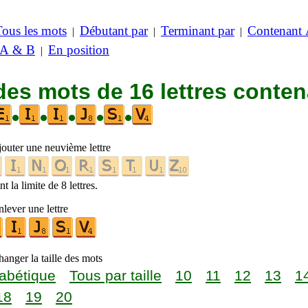
Tous les mots
Débutant par
Terminant par
Contenant
|
|
|
 A & B
En position
|
des mots de 16 lettres conte
•
•
•
•
•
jouter une neuvième lettre
t la limite de 8 lettres.
lever une lettre
anger la taille des mots
abétique
Tous par taille
10
11
12
13
1
18
19
20