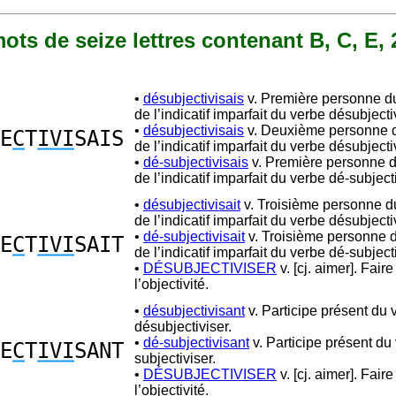
 mots de seize lettres contenant B, C, E, 2
•
désubjectivisais
v. Première personne du
de l’indicatif imparfait du verbe désubjecti
•
désubjectivisais
v. Deuxième personne d
E
C
T
IVI
SAIS
de l’indicatif imparfait du verbe désubjecti
•
dé-subjectivisais
v. Première personne d
de l’indicatif imparfait du verbe dé-subjecti
•
désubjectivisait
v. Troisième personne du
de l’indicatif imparfait du verbe désubjecti
•
dé-subjectivisait
v. Troisième personne d
E
C
T
IVI
SAIT
de l’indicatif imparfait du verbe dé-subjecti
•
DÉSUBJECTIVISER
v. [cj. aimer]. Fair
l’objectivité.
•
désubjectivisant
v. Participe présent du 
désubjectiviser.
•
dé-subjectivisant
v. Participe présent du
E
C
T
IVI
SANT
subjectiviser.
•
DÉSUBJECTIVISER
v. [cj. aimer]. Fair
l’objectivité.