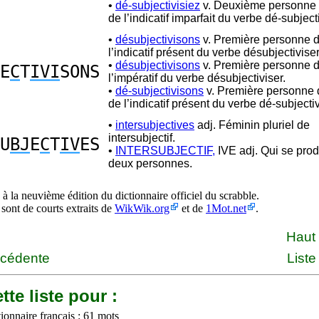
•
dé-subjectivisiez
v. Deuxième personne d
de l’indicatif imparfait du verbe dé-subjecti
•
désubjectivisons
v. Première personne d
l’indicatif présent du verbe désubjectiviser
•
désubjectivisons
v. Première personne d
E
C
T
IVI
SONS
l’impératif du verbe désubjectiviser.
•
dé-subjectivisons
v. Première personne d
de l’indicatif présent du verbe dé-subjectiv
•
intersubjectives
adj. Féminin pluriel de
intersubjectif.
U
BJ
E
C
T
IV
ES
•
INTERSUBJECTIF,
IVE adj. Qui se prod
deux personnes.
à la neuvième édition du dictionnaire officiel du scrabble.
 sont de courts extraits de
WikWik.org
et de
1Mot.net
.
Haut
écédente
Liste
tte liste pour :
ionnaire français : 61 mots