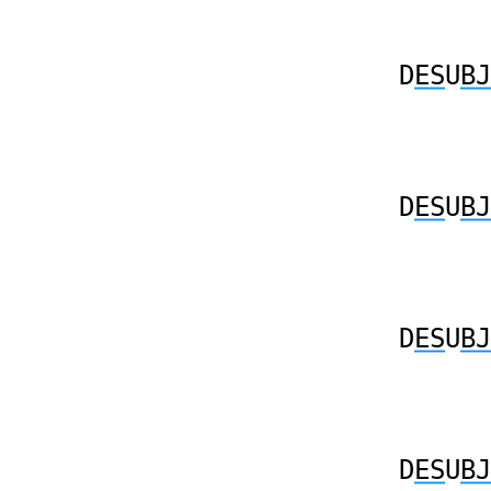
D
ES
U
BJ
D
ES
U
BJ
D
ES
U
BJ
D
ES
U
BJ