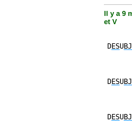
Il y a 9
et V
D
ES
U
BJ
D
ES
U
BJ
D
ES
U
BJ