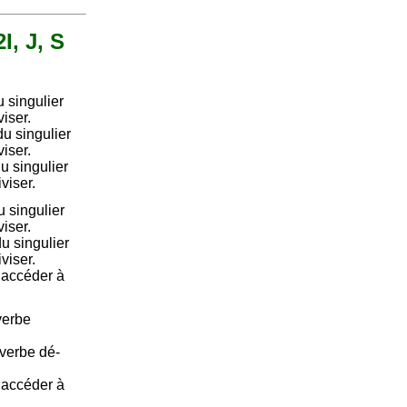
I, J, S
 singulier
viser.
u singulier
viser.
u singulier
viser.
 singulier
viser.
u singulier
viser.
e accéder à
verbe
 verbe dé-
e accéder à