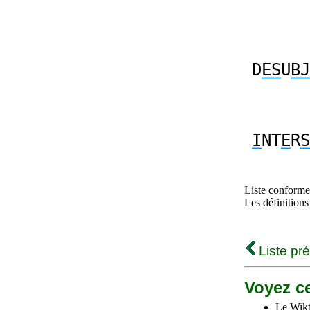
D
ES
U
BJ
I
NT
E
R
S
Liste conforme 
Les définitions
Liste pr
Voyez ce
Le Wikt