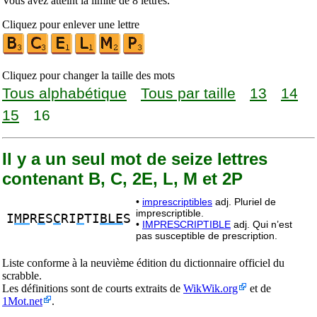
Vous avez atteint la limite de 8 lettres.
Cliquez pour enlever une lettre
Cliquez pour changer la taille des mots
Tous alphabétique
Tous par taille
13
14
15
16
Il y a un seul mot de seize lettres
contenant B, C, 2E, L, M et 2P
•
imprescriptibles
adj. Pluriel de
imprescriptible.
I
MP
R
E
S
C
RI
P
TI
BLE
S
•
IMPRESCRIPTIBLE
adj. Qui n’est
pas susceptible de prescription.
Liste conforme à la neuvième édition du dictionnaire officiel du
scrabble.
Les définitions sont de courts extraits de
WikWik.org
et de
1Mot.net
.