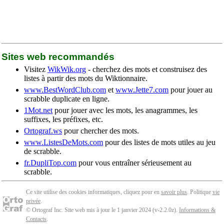
Sites web recommandés
Visitez
WikWik.org
- cherchez des mots et construisez des
listes à partir des mots du Wiktionnaire.
www.BestWordClub.com
et
www.Jette7.com
pour jouer au
scrabble duplicate en ligne.
1Mot.net
pour jouer avec les mots, les anagrammes, les
suffixes, les préfixes, etc.
Ortograf.ws
pour chercher des mots.
www.ListesDeMots.com
pour des listes de mots utiles au jeu
de scrabble.
fr.DupliTop.com
pour vous entraîner sérieusement au
scrabble.
Ce site utilise des cookies informatiques, cliquez pour en
savoir plus
. Politique
vie
privée
.
© Ortograf Inc. Site web mis à jour le 1 janvier 2024 (v-2.2.0
z
).
Informations &
Contacts
.