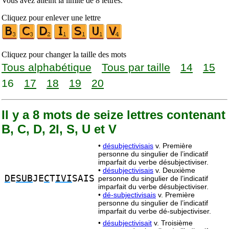
Vous avez atteint la limite de 8 lettres.
Cliquez pour enlever une lettre
Cliquez pour changer la taille des mots
Tous alphabétique
Tous par taille
14
15
16
17
18
19
20
Il y a 8 mots de seize lettres contenant
B, C, D, 2I, S, U et V
•
désubjectivisais
v. Première
personne du singulier de l’indicatif
imparfait du verbe désubjectiviser.
•
désubjectivisais
v. Deuxième
D
E
SUB
JE
C
T
IVI
SAIS
personne du singulier de l’indicatif
imparfait du verbe désubjectiviser.
•
dé-subjectivisais
v. Première
personne du singulier de l’indicatif
imparfait du verbe dé-subjectiviser.
•
désubjectivisait
v. Troisième