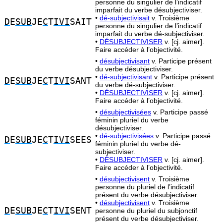
personne du singulier de l’indicatif
imparfait du verbe désubjectiviser.
•
dé-subjectivisait
v. Troisième
D
E
SUB
JE
C
T
IVI
SAIT
personne du singulier de l’indicatif
imparfait du verbe dé-subjectiviser.
•
DÉSUBJECTIVISER
v. [cj. aimer].
Faire accéder à l’objectivité.
•
désubjectivisant
v. Participe présent
du verbe désubjectiviser.
•
dé-subjectivisant
v. Participe présent
D
E
SUB
JE
C
T
IVI
SANT
du verbe dé-subjectiviser.
•
DÉSUBJECTIVISER
v. [cj. aimer].
Faire accéder à l’objectivité.
•
désubjectivisées
v. Participe passé
féminin pluriel du verbe
désubjectiviser.
•
dé-subjectivisées
v. Participe passé
D
E
SUB
JE
C
T
IVI
SEES
féminin pluriel du verbe dé-
subjectiviser.
•
DÉSUBJECTIVISER
v. [cj. aimer].
Faire accéder à l’objectivité.
•
désubjectivisent
v. Troisième
personne du pluriel de l’indicatif
présent du verbe désubjectiviser.
•
désubjectivisent
v. Troisième
D
E
SUB
JE
C
T
IVI
SENT
personne du pluriel du subjonctif
présent du verbe désubjectiviser.