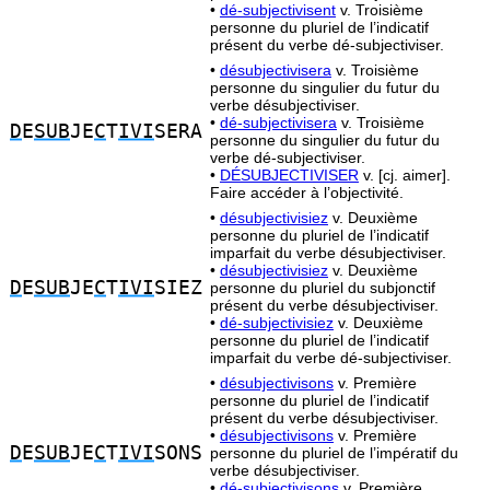
•
dé-subjectivisent
v. Troisième
personne du pluriel de l’indicatif
présent du verbe dé-subjectiviser.
•
désubjectivisera
v. Troisième
personne du singulier du futur du
verbe désubjectiviser.
•
dé-subjectivisera
v. Troisième
D
E
SUB
JE
C
T
IVI
SERA
personne du singulier du futur du
verbe dé-subjectiviser.
•
DÉSUBJECTIVISER
v. [cj. aimer].
Faire accéder à l’objectivité.
•
désubjectivisiez
v. Deuxième
personne du pluriel de l’indicatif
imparfait du verbe désubjectiviser.
•
désubjectivisiez
v. Deuxième
D
E
SUB
JE
C
T
IVI
SIEZ
personne du pluriel du subjonctif
présent du verbe désubjectiviser.
•
dé-subjectivisiez
v. Deuxième
personne du pluriel de l’indicatif
imparfait du verbe dé-subjectiviser.
•
désubjectivisons
v. Première
personne du pluriel de l’indicatif
présent du verbe désubjectiviser.
•
désubjectivisons
v. Première
D
E
SUB
JE
C
T
IVI
SONS
personne du pluriel de l’impératif du
verbe désubjectiviser.
•
dé-subjectivisons
v. Première