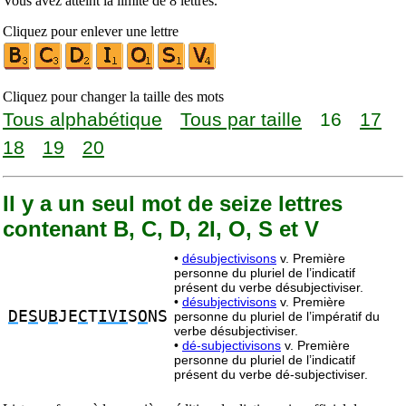
Vous avez atteint la limite de 8 lettres.
Cliquez pour enlever une lettre
Cliquez pour changer la taille des mots
Tous alphabétique
Tous par taille
16
17
18
19
20
Il y a un seul mot de seize lettres
contenant B, C, D, 2I, O, S et V
•
désubjectivisons
v. Première
personne du pluriel de l’indicatif
présent du verbe désubjectiviser.
•
désubjectivisons
v. Première
D
E
S
U
B
JE
C
T
IVI
S
O
NS
personne du pluriel de l’impératif du
verbe désubjectiviser.
•
dé-subjectivisons
v. Première
personne du pluriel de l’indicatif
présent du verbe dé-subjectiviser.