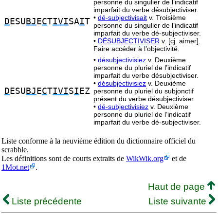
personne du singulier de l’indicatif
imparfait du verbe désubjectiviser.
•
dé-subjectivisait
v. Troisième
D
ESU
BJ
E
C
T
IVI
SA
I
T
personne du singulier de l’indicatif
imparfait du verbe dé-subjectiviser.
•
DÉSUBJECTIVISER
v. [cj. aimer].
Faire accéder à l’objectivité.
•
désubjectivisiez
v. Deuxième
personne du pluriel de l’indicatif
imparfait du verbe désubjectiviser.
•
désubjectivisiez
v. Deuxième
D
ESU
BJ
E
C
T
IVI
S
I
EZ
personne du pluriel du subjonctif
présent du verbe désubjectiviser.
•
dé-subjectivisiez
v. Deuxième
personne du pluriel de l’indicatif
imparfait du verbe dé-subjectiviser.
Liste conforme à la neuvième édition du dictionnaire officiel du
scrabble.
Les définitions sont de courts extraits de
WikWik.org
et de
1Mot.net
.
Haut de page
Liste précédente
Liste suivante