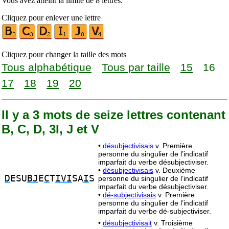
Vous avez atteint la limite de 8 lettres.
Cliquez pour enlever une lettre
Cliquez pour changer la taille des mots
Tous alphabétique
Tous par taille
15
16
17
18
19
20
Il y a 3 mots de seize lettres contenant
B, C, D, 3I, J et V
•
désubjectivisais
v. Première
personne du singulier de l’indicatif
imparfait du verbe désubjectiviser.
•
désubjectivisais
v. Deuxième
D
ESU
BJ
E
C
T
IVI
SA
I
S
personne du singulier de l’indicatif
imparfait du verbe désubjectiviser.
•
dé-subjectivisais
v. Première
personne du singulier de l’indicatif
imparfait du verbe dé-subjectiviser.
•
désubjectivisait
v. Troisième