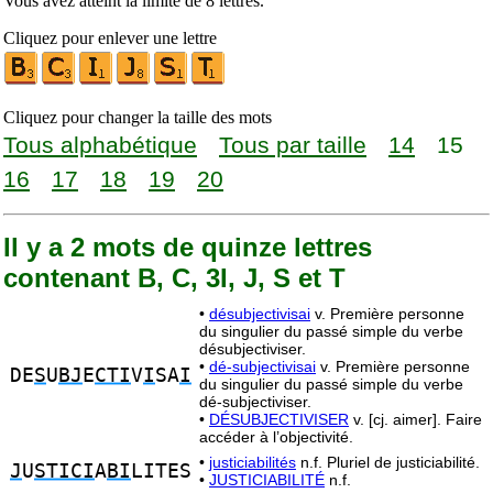
Vous avez atteint la limite de 8 lettres.
Cliquez pour enlever une lettre
Cliquez pour changer la taille des mots
Tous alphabétique
Tous par taille
14
15
16
17
18
19
20
Il y a 2 mots de quinze lettres
contenant B, C, 3I, J, S et T
•
désubjectivisai
v. Première personne
du singulier du passé simple du verbe
désubjectiviser.
•
dé-subjectivisai
v. Première personne
DE
S
U
BJ
E
CTI
V
I
SA
I
du singulier du passé simple du verbe
dé-subjectiviser.
•
DÉSUBJECTIVISER
v. [cj. aimer]. Faire
accéder à l’objectivité.
•
justiciabilités
n.f. Pluriel de justiciabilité.
J
U
STICI
A
BI
LITES
•
JUSTICIABILITÉ
n.f.