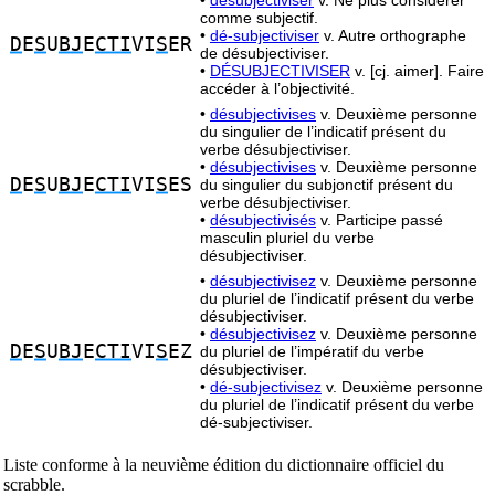
•
désubjectiviser
v. Ne plus considérer
comme subjectif.
•
dé-subjectiviser
v. Autre orthographe
D
E
S
U
BJ
E
CTI
VI
S
ER
de désubjectiviser.
•
DÉSUBJECTIVISER
v. [cj. aimer]. Faire
accéder à l’objectivité.
•
désubjectivises
v. Deuxième personne
du singulier de l’indicatif présent du
verbe désubjectiviser.
•
désubjectivises
v. Deuxième personne
D
E
S
U
BJ
E
CTI
VI
S
ES
du singulier du subjonctif présent du
verbe désubjectiviser.
•
désubjectivisés
v. Participe passé
masculin pluriel du verbe
désubjectiviser.
•
désubjectivisez
v. Deuxième personne
du pluriel de l’indicatif présent du verbe
désubjectiviser.
•
désubjectivisez
v. Deuxième personne
D
E
S
U
BJ
E
CTI
VI
S
EZ
du pluriel de l’impératif du verbe
désubjectiviser.
•
dé-subjectivisez
v. Deuxième personne
du pluriel de l’indicatif présent du verbe
dé-subjectiviser.
Liste conforme à la neuvième édition du dictionnaire officiel du
scrabble.