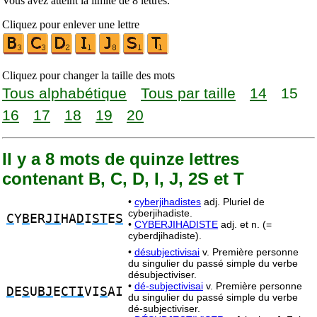
Vous avez atteint la limite de 8 lettres.
Cliquez pour enlever une lettre
Cliquez pour changer la taille des mots
Tous alphabétique
Tous par taille
14
15
16
17
18
19
20
Il y a 8 mots de quinze lettres
contenant B, C, D, I, J, 2S et T
•
cyberjihadistes
adj. Pluriel de
cyberjihadiste.
C
Y
B
ER
JI
HA
D
I
ST
E
S
•
CYBERJIHADISTE
adj. et n. (=
cyberdjihadiste).
•
désubjectivisai
v. Première personne
du singulier du passé simple du verbe
désubjectiviser.
•
dé-subjectivisai
v. Première personne
D
E
S
U
BJ
E
CTI
VI
S
AI
du singulier du passé simple du verbe
dé-subjectiviser.