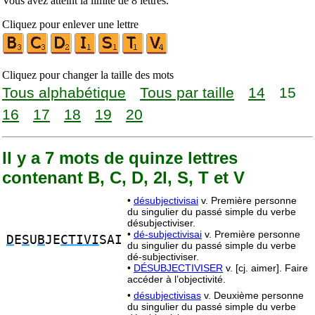
Vous avez atteint la limite de 8 lettres.
Cliquez pour enlever une lettre
Cliquez pour changer la taille des mots
Tous alphabétique
Tous par taille
14
15
16
17
18
19
20
Il y a 7 mots de quinze lettres
contenant B, C, D, 2I, S, T et V
•
désubjectivisai
v. Première personne
du singulier du passé simple du verbe
désubjectiviser.
•
dé-subjectivisai
v. Première personne
D
E
S
U
B
JE
CTIVI
SAI
du singulier du passé simple du verbe
dé-subjectiviser.
•
DÉSUBJECTIVISER
v. [cj. aimer]. Faire
accéder à l’objectivité.
•
désubjectivisas
v. Deuxième personne
du singulier du passé simple du verbe