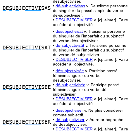
désubjectiviser.
•
dé-subjectivisas
v. Deuxième personne
D
E
S
U
B
JE
CTIVI
SAS
du singulier du passé simple du verbe
dé-subjectiviser.
•
DÉSUBJECTIVISER
v. [cj. aimer]. Faire
accéder à l’objectivité.
•
désubjectivisât
v. Troisième personne
du singulier de l’imparfait du subjonctif
du verbe désubjectiviser.
•
dé-subjectivisât
v. Troisième personne
D
E
S
U
B
JE
CTIVI
SAT
du singulier de l’imparfait du subjonctif
du verbe dé-subjectiviser.
•
DÉSUBJECTIVISER
v. [cj. aimer]. Faire
accéder à l’objectivité.
•
désubjectivisée
v. Participe passé
féminin singulier du verbe
désubjectiviser.
•
dé-subjectivisée
v. Participe passé
D
E
S
U
B
JE
CTIVI
SEE
féminin singulier du verbe dé-
subjectiviser.
•
DÉSUBJECTIVISER
v. [cj. aimer]. Faire
accéder à l’objectivité.
•
désubjectiviser
v. Ne plus considérer
comme subjectif.
•
dé-subjectiviser
v. Autre orthographe
D
E
S
U
B
JE
CTIVI
SER
de désubjectiviser.
•
DÉSUBJECTIVISER
v. [cj. aimer]. Faire