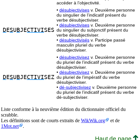
accéder à l’objectivité.
•
désubjectivises
v. Deuxième personne
du singulier de l’indicatif présent du
verbe désubjectiviser.
•
désubjectivises
v. Deuxième personne
D
E
S
U
B
JE
CTIVI
SES
du singulier du subjonctif présent du
verbe désubjectiviser.
•
désubjectivisés
v. Participe passé
masculin pluriel du verbe
désubjectiviser.
•
désubjectivisez
v. Deuxième personne
du pluriel de l’indicatif présent du verbe
désubjectiviser.
•
désubjectivisez
v. Deuxième personne
D
E
S
U
B
JE
CTIVI
SEZ
du pluriel de l’impératif du verbe
désubjectiviser.
•
dé-subjectivisez
v. Deuxième personne
du pluriel de l’indicatif présent du verbe
dé-subjectiviser.
Liste conforme à la neuvième édition du dictionnaire officiel du
scrabble.
Les définitions sont de courts extraits de
WikWik.org
et de
1Mot.net
.
Haut de page