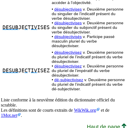
accéder à l’objectivité.
•
désubjectivises
v. Deuxième personne
du singulier de l’indicatif présent du
verbe désubjectiviser.
•
désubjectivises
v. Deuxième personne
DESUB
JE
C
T
IV
ISES
du singulier du subjonctif présent du
verbe désubjectiviser.
•
désubjectivisés
v. Participe passé
masculin pluriel du verbe
désubjectiviser.
•
désubjectivisez
v. Deuxième personne
du pluriel de l’indicatif présent du verbe
désubjectiviser.
•
désubjectivisez
v. Deuxième personne
DESUB
JE
C
T
IV
ISEZ
du pluriel de l’impératif du verbe
désubjectiviser.
•
dé-subjectivisez
v. Deuxième personne
du pluriel de l’indicatif présent du verbe
dé-subjectiviser.
Liste conforme à la neuvième édition du dictionnaire officiel du
scrabble.
Les définitions sont de courts extraits de
WikWik.org
et de
1Mot.net
.
Haut de page