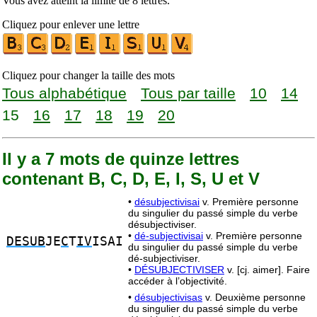
Vous avez atteint la limite de 8 lettres.
Cliquez pour enlever une lettre
Cliquez pour changer la taille des mots
Tous alphabétique
Tous par taille
10
14
15
16
17
18
19
20
Il y a 7 mots de quinze lettres
contenant B, C, D, E, I, S, U et V
•
désubjectivisai
v. Première personne
du singulier du passé simple du verbe
désubjectiviser.
•
dé-subjectivisai
v. Première personne
DESUB
JE
C
T
IV
ISAI
du singulier du passé simple du verbe
dé-subjectiviser.
•
DÉSUBJECTIVISER
v. [cj. aimer]. Faire
accéder à l’objectivité.
•
désubjectivisas
v. Deuxième personne
du singulier du passé simple du verbe