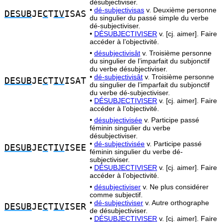
désubjectiviser.
•
dé-subjectivisas
v. Deuxième personne
DESUB
JE
C
T
IV
ISAS
du singulier du passé simple du verbe
dé-subjectiviser.
•
DÉSUBJECTIVISER
v. [cj. aimer]. Faire
accéder à l’objectivité.
•
désubjectivisât
v. Troisième personne
du singulier de l’imparfait du subjonctif
du verbe désubjectiviser.
•
dé-subjectivisât
v. Troisième personne
DESUB
JE
C
T
IV
ISAT
du singulier de l’imparfait du subjonctif
du verbe dé-subjectiviser.
•
DÉSUBJECTIVISER
v. [cj. aimer]. Faire
accéder à l’objectivité.
•
désubjectivisée
v. Participe passé
féminin singulier du verbe
désubjectiviser.
•
dé-subjectivisée
v. Participe passé
DESUB
JE
C
T
IV
ISEE
féminin singulier du verbe dé-
subjectiviser.
•
DÉSUBJECTIVISER
v. [cj. aimer]. Faire
accéder à l’objectivité.
•
désubjectiviser
v. Ne plus considérer
comme subjectif.
•
dé-subjectiviser
v. Autre orthographe
DESUB
JE
C
T
IV
ISER
de désubjectiviser.
•
DÉSUBJECTIVISER
v. [cj. aimer]. Faire