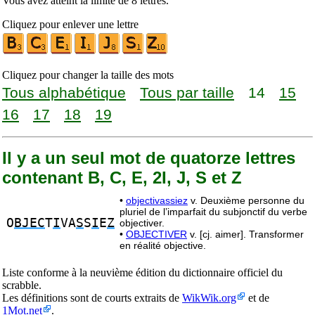
Vous avez atteint la limite de 8 lettres.
Cliquez pour enlever une lettre
Cliquez pour changer la taille des mots
Tous alphabétique
Tous par taille
14
15
16
17
18
19
Il y a un seul mot de quatorze lettres
contenant B, C, E, 2I, J, S et Z
•
objectivassiez
v. Deuxième personne du
pluriel de l’imparfait du subjonctif du verbe
O
BJEC
T
I
VA
S
S
I
E
Z
objectiver.
•
OBJECTIVER
v. [cj. aimer]. Transformer
en réalité objective.
Liste conforme à la neuvième édition du dictionnaire officiel du
scrabble.
Les définitions sont de courts extraits de
WikWik.org
et de
1Mot.net
.