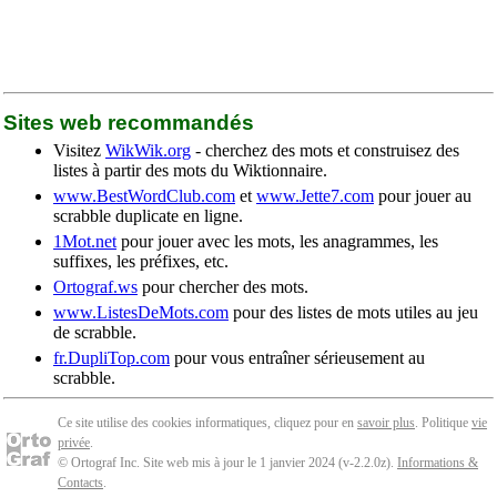
Sites web recommandés
Visitez
WikWik.org
- cherchez des mots et construisez des
listes à partir des mots du Wiktionnaire.
www.BestWordClub.com
et
www.Jette7.com
pour jouer au
scrabble duplicate en ligne.
1Mot.net
pour jouer avec les mots, les anagrammes, les
suffixes, les préfixes, etc.
Ortograf.ws
pour chercher des mots.
www.ListesDeMots.com
pour des listes de mots utiles au jeu
de scrabble.
fr.DupliTop.com
pour vous entraîner sérieusement au
scrabble.
Ce site utilise des cookies informatiques, cliquez pour en
savoir plus
. Politique
vie
privée
.
© Ortograf Inc. Site web mis à jour le 1 janvier 2024 (v-2.2.0
z
).
Informations &
Contacts
.