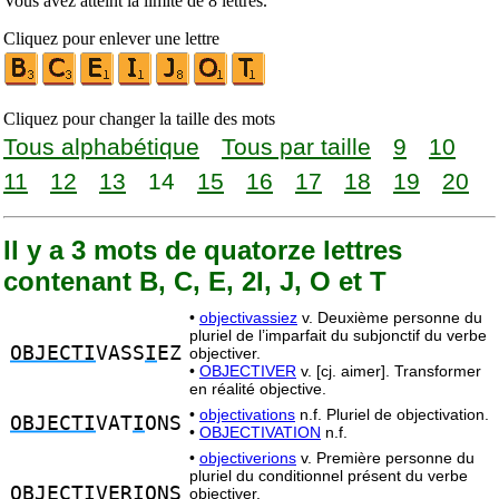
Vous avez atteint la limite de 8 lettres.
Cliquez pour enlever une lettre
Cliquez pour changer la taille des mots
Tous alphabétique
Tous par taille
9
10
11
12
13
14
15
16
17
18
19
20
Il y a 3 mots de quatorze lettres
contenant B, C, E, 2I, J, O et T
•
objectivassiez
v. Deuxième personne du
pluriel de l’imparfait du subjonctif du verbe
OBJECTI
VASS
I
EZ
objectiver.
•
OBJECTIVER
v. [cj. aimer]. Transformer
en réalité objective.
•
objectivations
n.f. Pluriel de objectivation.
OBJECTI
VAT
I
ONS
•
OBJECTIVATION
n.f.
•
objectiverions
v. Première personne du
pluriel du conditionnel présent du verbe
OBJECTI
VER
I
ONS
objectiver.