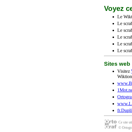
Voyez ce
Le Wikt
Le scra
Le scra
Le scrab
Le scra
Le scra
Sites we
Visitez
Wiktion
www.Be
1Mot.ne
Ortogra
www.Li
fr.Dupl
Ce site u
© Ortogra