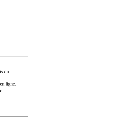
ts du
en ligne.
c.