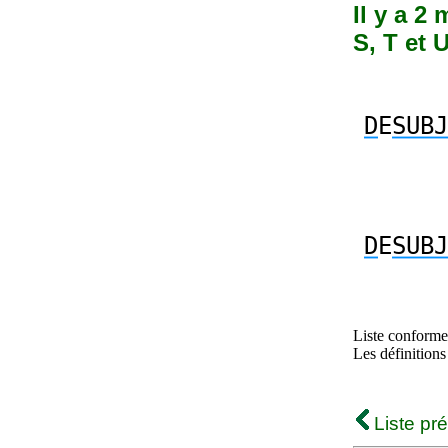
Il y a 2
S, T et 
D
E
SUBJ
D
E
SUBJ
Liste conforme 
Les définitions
Liste pr