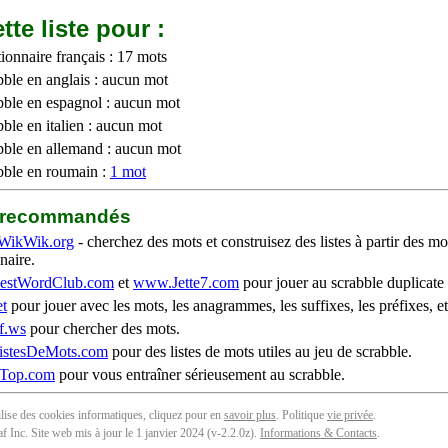
tte liste pour :
ionnaire français : 17 mots
bble en anglais : aucun mot
bble en espagnol : aucun mot
ble en italien : aucun mot
bble en allemand : aucun mot
bble en roumain :
1 mot
b recommandés
WikWik.org
- cherchez des mots et construisez des listes à partir des mo
naire.
stWordClub.com
et
www.Jette7.com
pour jouer au scrabble duplicate 
t
pour jouer avec les mots, les anagrammes, les suffixes, les préfixes, et
f.ws
pour chercher des mots.
stesDeMots.com
pour des listes de mots utiles au jeu de scrabble.
iTop.com
pour vous entraîner sérieusement au scrabble.
tilise des cookies informatiques, cliquez pour en
savoir plus
. Politique
vie privée
.
f Inc. Site web mis à jour le 1 janvier 2024 (v-2.2.0
z
).
Informations & Contacts
.