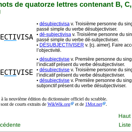
 mots de quatorze lettres contenant B, C, 
U
•
désubjectivisa
v. Troisième personne du sing
passé simple du verbe désubjectiviser.
•
dé-subjectivisa
v. Troisième personne du sin
E
CTI
VISA
passé simple du verbe dé-subjectiviser.
•
DÉSUBJECTIVISER
v. [cj. aimer]. Faire ac
l’objectivité.
•
désubjectivise
v. Première personne du sing
l’indicatif présent du verbe désubjectiviser.
•
désubjectivise
v. Troisième personne du sing
E
CTI
VISE
l’indicatif présent du verbe désubjectiviser.
•
désubjectivise
v. Première personne du sing
subjonctif présent du verbe désubjectiviser.
à la neuvième édition du dictionnaire officiel du scrabble.
 sont de courts extraits de
WikWik.org
et de
1Mot.net
.
Haut
écédente
Liste