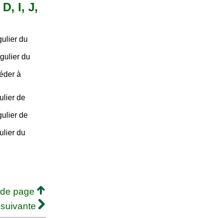
D, I, J,
ulier du
gulier du
céder à
ulier de
ulier de
ulier du
 de page
 suivante