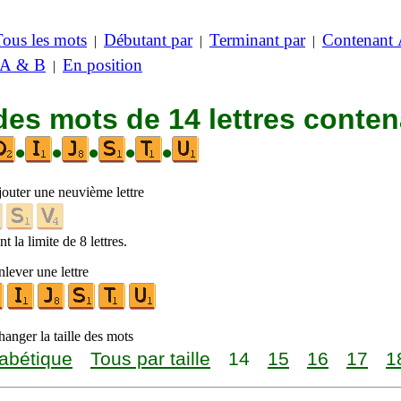
Tous les mots
Débutant par
Terminant par
Contenant
|
|
|
 A & B
En position
|
des mots de 14 lettres conte
•
•
•
•
•
jouter une neuvième lettre
t la limite de 8 lettres.
lever une lettre
anger la taille des mots
abétique
Tous par taille
14
15
16
17
1