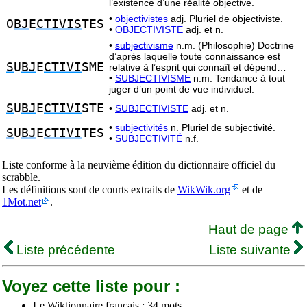
l’existence d’une réalité objective.
•
objectivistes
adj. Pluriel de objectiviste.
O
BJ
E
CTIVIS
TES
•
OBJECTIVISTE
adj. et n.
•
subjectivisme
n.m. (Philosophie) Doctrine
d’après laquelle toute connaissance est
S
U
BJ
E
CTIVI
SME
relative à l’esprit qui connaît et dépend…
•
SUBJECTIVISME
n.m. Tendance à tout
juger d’un point de vue individuel.
S
U
BJ
E
CTIVI
STE
•
SUBJECTIVISTE
adj. et n.
•
subjectivités
n. Pluriel de subjectivité.
S
U
BJ
E
CTIVI
TES
•
SUBJECTIVITÉ
n.f.
Liste conforme à la neuvième édition du dictionnaire officiel du
scrabble.
Les définitions sont de courts extraits de
WikWik.org
et de
1Mot.net
.
Haut de page
Liste précédente
Liste suivante
Voyez cette liste pour :
Le Wiktionnaire français : 34 mots