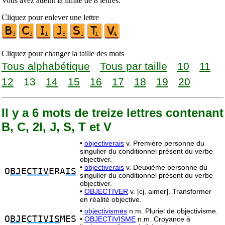
Vous avez atteint la limite de 8 lettres.
Cliquez pour enlever une lettre
Cliquez pour changer la taille des mots
Tous alphabétique
Tous par taille
10
11
12
13
14
15
16
17
18
19
20
Il y a 6 mots de treize lettres contenant
B, C, 2I, J, S, T et V
•
objectiverais
v. Première personne du
singulier du conditionnel présent du verbe
objectiver.
•
objectiverais
v. Deuxième personne du
O
BJ
E
CTIV
ERA
IS
singulier du conditionnel présent du verbe
objectiver.
•
OBJECTIVER
v. [cj. aimer]. Transformer
en réalité objective.
•
objectivismes
n.m. Pluriel de objectivisme.
O
BJ
E
CTIVIS
MES
•
OBJECTIVISME
n.m. Croyance à