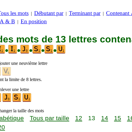
Tous les mots
Débutant par
Terminant par
Contenant
|
|
|
 A & B
En position
|
des mots de 13 lettres conte
•
•
•
•
•
jouter une neuvième lettre
t la limite de 8 lettres.
lever une lettre
anger la taille des mots
abétique
Tous par taille
12
13
14
15
1
20