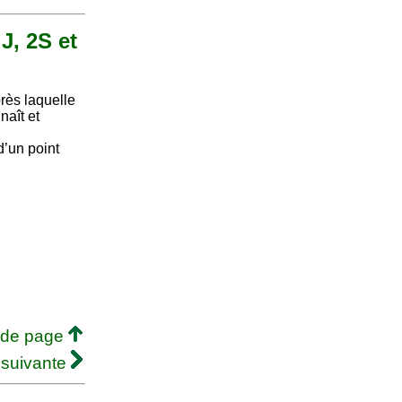
 J, 2S et
rès laquelle
naît et
d’un point
 de page
 suivante