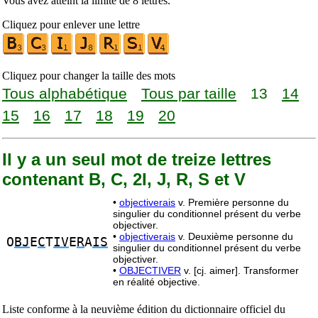
Vous avez atteint la limite de 8 lettres.
Cliquez pour enlever une lettre
Cliquez pour changer la taille des mots
Tous alphabétique
Tous par taille
13
14
15
16
17
18
19
20
Il y a un seul mot de treize lettres
contenant B, C, 2I, J, R, S et V
•
objectiverais
v. Première personne du
singulier du conditionnel présent du verbe
objectiver.
•
objectiverais
v. Deuxième personne du
O
BJ
E
C
T
IV
E
R
A
IS
singulier du conditionnel présent du verbe
objectiver.
•
OBJECTIVER
v. [cj. aimer]. Transformer
en réalité objective.
Liste conforme à la neuvième édition du dictionnaire officiel du