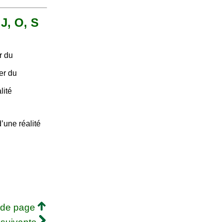
 J, O, S
r du
er du
lité
’une réalité
 de page