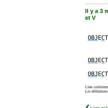
Il y a 3 
et V
OBJ
E
C
T
OBJ
E
C
T
OBJ
E
C
T
Liste conforme 
Les définitions