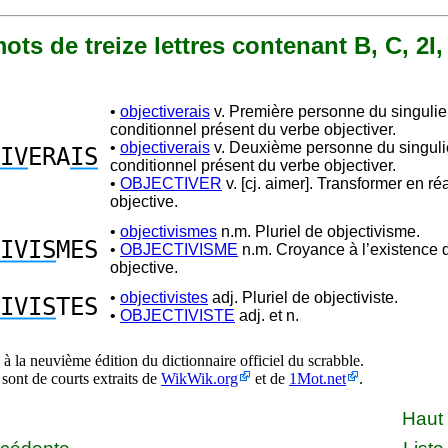
mots de treize lettres contenant B, C, 2I,
•
objectiverais
v. Première personne du singulie
conditionnel présent du verbe objectiver.
•
objectiverais
v. Deuxième personne du singuli
IV
ERA
IS
conditionnel présent du verbe objectiver.
•
OBJECTIVER
v. [cj. aimer]. Transformer en réa
objective.
•
objectivismes
n.m. Pluriel de objectivisme.
IVIS
MES
•
OBJECTIVISME
n.m. Croyance à l’existence d
objective.
•
objectivistes
adj. Pluriel de objectiviste.
IVIS
TES
•
OBJECTIVISTE
adj. et n.
à la neuvième édition du dictionnaire officiel du scrabble.
 sont de courts extraits de
WikWik.org
et de
1Mot.net
.
Haut