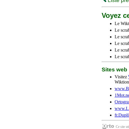
Liste pr
Voyez ce
Le Wikt
Le scra
Le scra
Le scrab
Le scra
Le scra
Sites we
Visitez
Wiktion
www.Be
1Mot.ne
Ortogra
www.Li
fr.Dupl
Ce site u