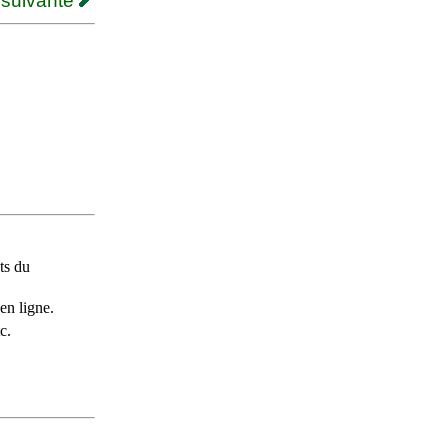
 suivante
ts du
en ligne.
c.