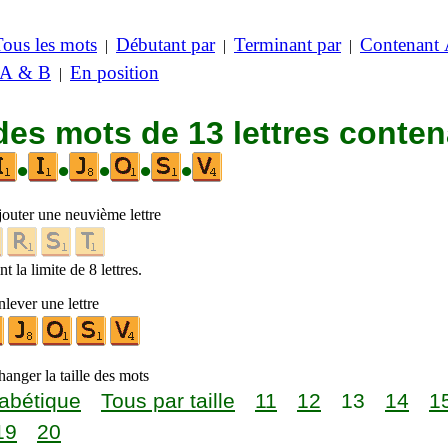
Tous les mots
Débutant par
Terminant par
Contenant
|
|
|
 A & B
En position
|
des mots de 13 lettres conte
•
•
•
•
•
jouter une neuvième lettre
t la limite de 8 lettres.
lever une lettre
anger la taille des mots
abétique
Tous par taille
11
12
13
14
1
19
20