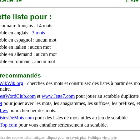
écédente
Liste
tte liste pour :
ionnaire français : 14 mots
bble en anglais :
3 mots
bble en espagnol : aucun mot
ble en italien : aucun mot
bble en allemand : aucun mot
bble en roumain : aucun mot
b recommandés
WikWik.org
- cherchez des mots et construisez des listes à partir des mo
naire.
stWordClub.com
et
www.Jette7.com
pour jouer au scrabble duplicate 
t
pour jouer avec les mots, les anagrammes, les suffixes, les préfixes, et
f.ws
pour chercher des mots.
stesDeMots.com
pour des listes de mots utiles au jeu de scrabble.
iTop.com
pour vous entraîner sérieusement au scrabble.
tilise des cookies informatiques, cliquez pour en
savoir plus
. Politique
vie privée
.