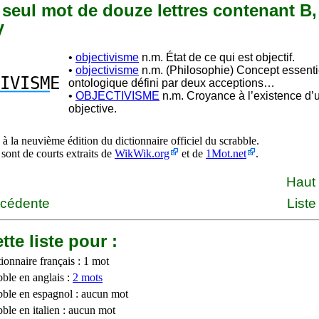
n seul mot de douze lettres contenant B, 
V
•
objectivisme
n.m. État de ce qui est objectif.
•
objectivisme
n.m. (Philosophie) Concept essent
IVISM
E
ontologique défini par deux acceptions…
•
OBJECTIVISME
n.m. Croyance à l’existence d’u
objective.
à la neuvième édition du dictionnaire officiel du scrabble.
 sont de courts extraits de
WikWik.org
et de
1Mot.net
.
Haut
écédente
Liste
tte liste pour :
ionnaire français : 1 mot
bble en anglais :
2 mots
bble en espagnol : aucun mot
ble en italien : aucun mot