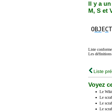
Il y a u
M, S et 
O
BJ
E
C
T
Liste conforme 
Les définitions
Liste pr
Voyez ce
Le Wikt
Le scra
Le scra
Le scrab