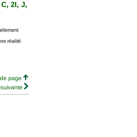
C, 2I, J,
iellement
ne réalité
 de page
 suivante