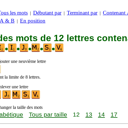
Tous les mots
Débutant par
Terminant par
Contenant
|
|
|
 A & B
En position
|
des mots de 12 lettres conte
•
•
•
•
•
jouter une neuvième lettre
t la limite de 8 lettres.
lever une lettre
anger la taille des mots
abétique
Tous par taille
12
13
14
17