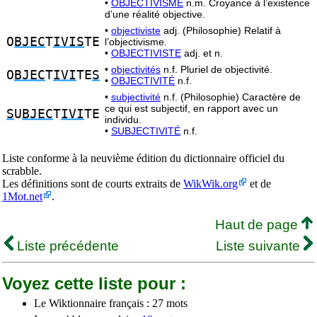
•
OBJECTIVISME
n.m. Croyance à l’existence
d’une réalité objective.
•
objectiviste
adj. (Philosophie) Relatif à
O
BJEC
T
IVIS
TE
l’objectivisme.
•
OBJECTIVISTE
adj. et n.
•
objectivités
n.f. Pluriel de objectivité.
O
BJEC
T
IVI
TE
S
•
OBJECTIVITÉ
n.f.
•
subjectivité
n.f. (Philosophie) Caractère de
ce qui est subjectif, en rapport avec un
S
U
BJEC
T
IVI
TE
individu.
•
SUBJECTIVITÉ
n.f.
Liste conforme à la neuvième édition du dictionnaire officiel du
scrabble.
Les définitions sont de courts extraits de
WikWik.org
et de
1Mot.net
.
Haut de page
Liste précédente
Liste suivante
Voyez cette liste pour :
Le Wiktionnaire français : 27 mots