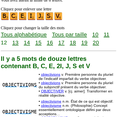
Vous avez atteint la limite de 8 lettres.
Cliquez pour enlever une lettre
Cliquez pour changer la taille des mots
Tous alphabétique
Tous par taille
10
11
12
13
14
15
16
17
18
19
20
Il y a 5 mots de douze lettres
contenant B, C, E, 2I, J, S et V
•
objectivions
v. Première personne du pluriel
de l’indicatif imparfait du verbe objectiver.
•
objectivions
v. Première personne du pluriel
O
BJEC
T
IVI
ON
S
du subjonctif présent du verbe objectiver.
•
OBJECTIVER
v. [cj. aimer]. Transformer en
réalité objective.
•
objectivisme
n.m. État de ce qui est objectif.
•
objectivisme
n.m. (Philosophie) Concept
essentiellement ontologique défini par deux
O
BJEC
T
IVIS
ME
acceptions…