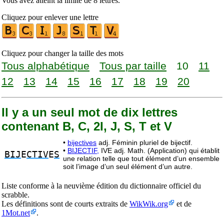
Vous avez atteint la limite de 8 lettres.
Cliquez pour enlever une lettre
Cliquez pour changer la taille des mots
Tous alphabétique
Tous par taille
10
11
12
13
14
15
16
17
18
19
20
Il y a un seul mot de dix lettres
contenant B, C, 2I, J, S, T et V
•
bijectives
adj. Féminin pluriel de bijectif.
•
BIJECTIF,
IVE adj. Math. (Application) qui établit
BIJ
E
CTIV
E
S
une relation telle que tout élément d’un ensemble
soit l’image d’un seul élément d’un autre.
Liste conforme à la neuvième édition du dictionnaire officiel du
scrabble.
Les définitions sont de courts extraits de
WikWik.org
et de
1Mot.net
.