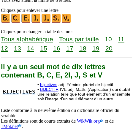
Vous avez atteint la limite de 8 lettres.
Cliquez pour enlever une lettre
Cliquez pour changer la taille des mots
Tous alphabétique
Tous par taille
10
11
12
13
14
15
16
17
18
19
20
Il y a un seul mot de dix lettres
contenant B, C, E, 2I, J, S et V
•
bijectives
adj. Féminin pluriel de bijectif.
•
BIJECTIF,
IVE adj. Math. (Application) qui établit
BIJEC
T
IV
E
S
une relation telle que tout élément d’un ensemble
soit l’image d’un seul élément d’un autre.
Liste conforme à la neuvième édition du dictionnaire officiel du
scrabble.
Les définitions sont de courts extraits de
WikWik.org
et de
1Mot.net
.