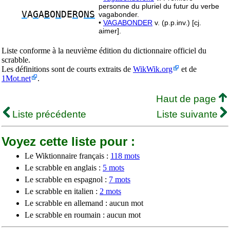
personne du pluriel du futur du verbe
V
A
G
A
B
O
N
DE
R
O
NS
vagabonder.
•
VAGABONDER
v. (p.p.inv.) [cj.
aimer].
Liste conforme à la neuvième édition du dictionnaire officiel du
scrabble.
Les définitions sont de courts extraits de
WikWik.org
et de
1Mot.net
.
Haut de page
Liste précédente
Liste suivante
Voyez cette liste pour :
Le Wiktionnaire français :
118 mots
Le scrabble en anglais :
5 mots
Le scrabble en espagnol :
7 mots
Le scrabble en italien :
2 mots
Le scrabble en allemand : aucun mot
Le scrabble en roumain : aucun mot