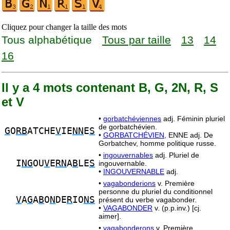
Cliquez pour changer la taille des mots
Tous alphabétique
Tous par taille
13
14
16
Il y a 4 mots contenant B, G, 2N, R, S
et V
•
gorbatchéviennes
adj. Féminin pluriel
de gorbatchévien.
G
O
RB
ATCHE
V
IE
NN
E
S
•
GORBATCHÉVIEN,
ENNE adj. De
Gorbatchev, homme politique russe.
•
ingouvernables
adj. Pluriel de
I
NG
OU
V
E
RN
A
B
LE
S
ingouvernable.
•
INGOUVERNABLE
adj.
•
vagabonderions
v. Première
personne du pluriel du conditionnel
V
A
G
A
B
O
N
DE
R
IO
NS
présent du verbe vagabonder.
•
VAGABONDER
v. (p.p.inv.) [cj.
aimer].
•
vagabonderons
v. Première