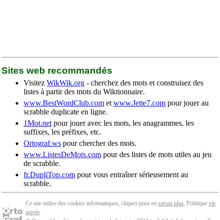
Sites web recommandés
Visitez
WikWik.org
- cherchez des mots et construisez des
listes à partir des mots du Wiktionnaire.
www.BestWordClub.com
et
www.Jette7.com
pour jouer au
scrabble duplicate en ligne.
1Mot.net
pour jouer avec les mots, les anagrammes, les
suffixes, les préfixes, etc.
Ortograf.ws
pour chercher des mots.
www.ListesDeMots.com
pour des listes de mots utiles au jeu
de scrabble.
fr.DupliTop.com
pour vous entraîner sérieusement au
scrabble.
Ce site utilise des cookies informatiques, cliquez pour en
savoir plus
. Politique
vie
privée
.