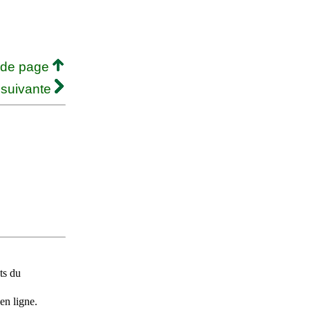
 de page
 suivante
ts du
en ligne.