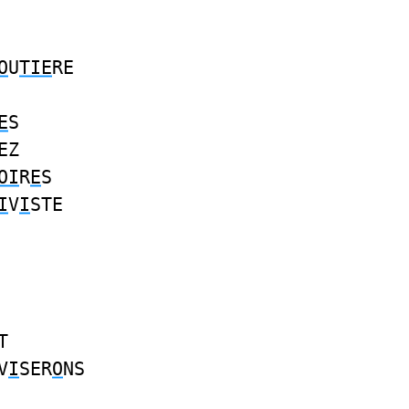
O
U
TIE
RE
E
S
EZ
OI
R
E
S
I
V
I
STE
T
V
I
SER
O
NS