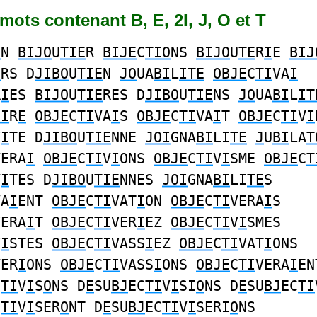
6 mots contenant B, E, 2I, J, O et T
O
N
BIJO
U
TIE
R
BIJE
C
TIO
NS
BIJO
U
TE
R
I
E
BIJ
E
RS D
JIBO
U
TIE
N
JO
UA
BI
L
ITE
OBJE
C
TI
VA
I
R
I
ES
BIJO
U
TIE
RES D
JIBO
U
TIE
NS
JO
UA
BI
L
IT
OI
R
E
OBJE
C
TI
VA
I
S
OBJE
C
TI
VA
I
T
OBJE
C
TI
V
I
V
I
TE D
JIBO
U
TIE
NNE
JOI
GNA
BI
LI
TE
J
U
BI
LA
T
VERA
I
OBJE
C
TI
V
I
ONS
OBJE
C
TI
V
I
SME
OBJE
C
T
V
I
TES D
JIBO
U
TIE
NNES
JOI
GNA
BI
LI
TE
S
VA
I
ENT
OBJE
C
TI
VAT
I
ON
OBJE
C
TI
VERA
I
S
VERA
I
T
OBJE
C
TI
VER
I
EZ
OBJE
C
TI
V
I
SMES
V
I
STES
OBJE
C
TI
VASS
I
EZ
OBJE
C
TI
VAT
I
ONS
VER
I
ONS
OBJE
C
TI
VASS
I
ONS
OBJE
C
TI
VERA
I
EN
C
TI
V
I
S
O
NS D
E
SU
BJ
EC
TI
V
I
SI
O
NS D
E
SU
BJ
EC
TI
C
TI
V
I
SER
O
NT D
E
SU
BJ
EC
TI
V
I
SERI
O
NS