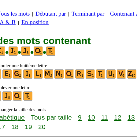
Tous les mots
Débutant par
Terminant par
Contenant
|
|
|
 A & B
En position
|
 des mots contenant
•
•
•
•
outer une huitième lettre
lever une lettre
anger la taille des mots
abétique
Tous par taille
9
10
11
12
13
17
18
19
20