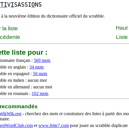
C
TI
V
I
SASSI
O
NS
à la neuvième édition du dictionnaire officiel du scrabble.
Haut
la liste
écédente
Liste
tte liste pour :
ionnaire français :
569 mots
bble en anglais :
34 mots
bble en espagnol :
50 mots
ble en italien : aucun mot
bble en allemand : aucun mot
bble en roumain :
102 mots
b recommandés
WikWik.org
- cherchez des mots et construisez des listes à partir des mo
naire.
stWordClub.com
et
www.Jette7.com
pour jouer au scrabble duplicate 