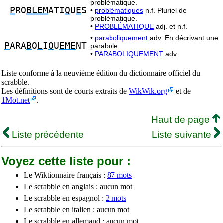
problématique.
P
RO
BLEM
ATI
Q
U
E
S
•
problématiques
n.f. Pluriel de
problématique.
•
PROBLÉMATIQUE
adj. et n.f.
•
paraboliquement
adv. En décrivant une
P
ARA
B
O
L
I
Q
U
EME
NT
parabole.
•
PARABOLIQUEMENT
adv.
Liste conforme à la neuvième édition du dictionnaire officiel du
scrabble.
Les définitions sont de courts extraits de
WikWik.org
et de
1Mot.net
.
Haut de page
Liste précédente
Liste suivante
Voyez cette liste pour :
Le Wiktionnaire français :
87 mots
Le scrabble en anglais : aucun mot
Le scrabble en espagnol :
2 mots
Le scrabble en italien : aucun mot
Le scrabble en allemand : aucun mot