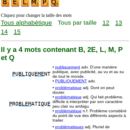
Cliquez pour changer la taille des mots
Tous alphabétique
Tous par taille
12
13
14
15
Il y a 4 mots contenant B, 2E, L, M, P
et Q
•
publiquement
adv. D’une manière
publique, avec publicité, au vu et au su
P
U
BL
I
Q
U
EME
NT
de tout le monde.
•
PUBLIQUEMENT
adv.
•
problématique
adj. Dont on peut
douter.
•
problématique
adj. Qui fait problème,
difficile à interpréter par son caractère
P
RO
BLEM
ATI
Q
U
E
peu clair ou ambigu.
•
problématique
n.f. Problème considéré
du point de vue des différents aspects à
traiter.
•
problématiques
adj. Pluriel de