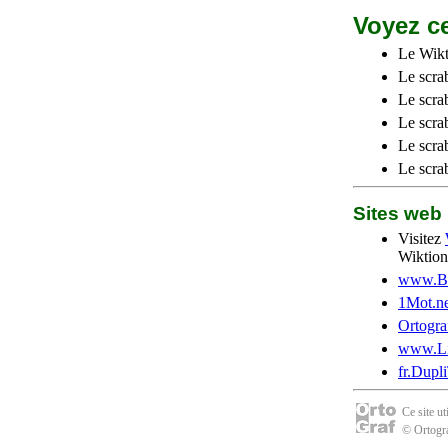
Voyez ce
Le Wikt
Le scra
Le scra
Le scrab
Le scra
Le scra
Sites we
Visitez
Wiktion
www.Be
1Mot.ne
Ortogra
www.Li
fr.Dupl
Ce site u
© Ortogra