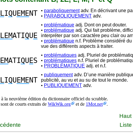
•
paraboliquement
adv. En décrivant une pa
L
I
Q
U
EME
NT
•
PARABOLIQUEMENT
adv.
•
problématique
adj. Dont on peut douter.
•
problématique
adj. Qui fait problème, diffic
LEM
ATI
Q
U
E
interpréter par son caractère peu clair ou a
•
problématique
n.f. Problème considéré du 
vue des différents aspects à traiter.
•
problématiques
adj. Pluriel de problémati
EM
ATI
Q
U
E
S
•
problématiques
n.f. Pluriel de problématiq
•
PROBLÉMATIQUE
adj. et n.f.
•
publiquement
adv. D’une manière publiqu
L
I
Q
U
EME
NT
publicité, au vu et au su de tout le monde.
•
PUBLIQUEMENT
adv.
à la neuvième édition du dictionnaire officiel du scrabble.
 sont de courts extraits de
WikWik.org
et de
1Mot.net
.
Haut
écédente
Liste