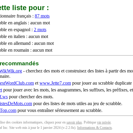
tte liste pour :
ionnaire français :
87 mots
bble en anglais : aucun mot
bble en espagnol :
2 mots
ble en italien : aucun mot
bble en allemand : aucun mot
bble en roumain : aucun mot
b recommandés
WikWik.org
- cherchez des mots et construisez des listes à partir des mo
naire.
stWordClub.com
et
www.Jette7.com
pour jouer au scrabble duplicate 
t
pour jouer avec les mots, les anagrammes, les suffixes, les préfixes, et
f.ws
pour chercher des mots.
stesDeMots.com
pour des listes de mots utiles au jeu de scrabble.
iTop.com
pour vous entraîner sérieusement au scrabble.
tilise des cookies informatiques, cliquez pour en
savoir plus
. Politique
vie privée
.
f Inc. Site web mis à jour le 1 janvier 2024 (v-2.2.0
z
).
Informations & Contacts
.