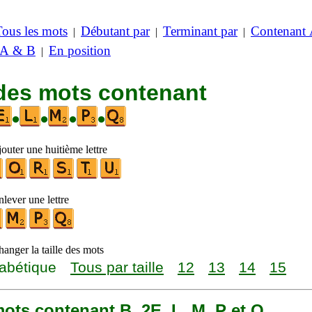
Tous les mots
Débutant par
Terminant par
Contenant
|
|
|
 A & B
En position
|
 des mots contenant
•
•
•
•
outer une huitième lettre
lever une lettre
anger la taille des mots
abétique
Tous par taille
12
13
14
15
 mots contenant B, 2E, L, M, P et Q