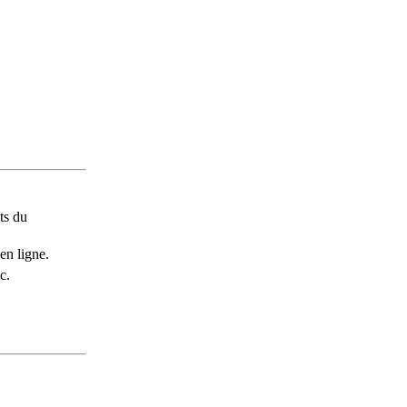
ts du
en ligne.
c.