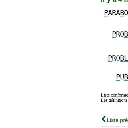
P
ARA
B
O
P
RO
B
P
RO
BL
P
U
B
Liste conforme 
Les définitions
Liste pr