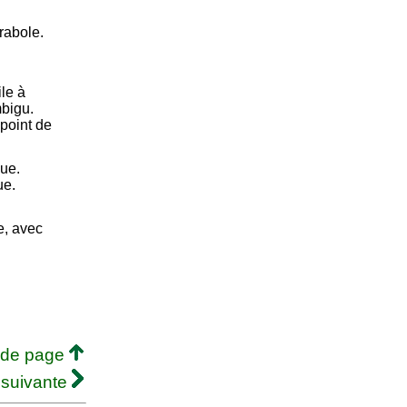
rabole.
ile à
mbigu.
point de
que.
ue.
e, avec
 de page
 suivante