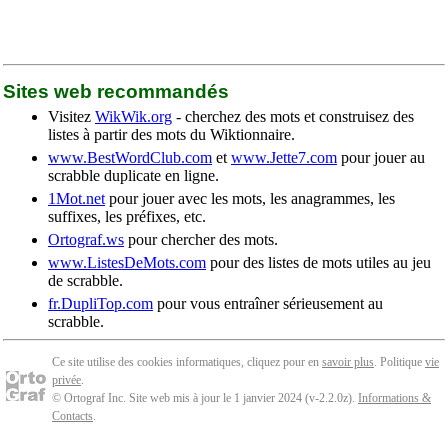
Sites web recommandés
Visitez
WikWik.org
- cherchez des mots et construisez des
listes à partir des mots du Wiktionnaire.
www.BestWordClub.com
et
www.Jette7.com
pour jouer au
scrabble duplicate en ligne.
1Mot.net
pour jouer avec les mots, les anagrammes, les
suffixes, les préfixes, etc.
Ortograf.ws
pour chercher des mots.
www.ListesDeMots.com
pour des listes de mots utiles au jeu
de scrabble.
fr.DupliTop.com
pour vous entraîner sérieusement au
scrabble.
Ce site utilise des cookies informatiques, cliquez pour en
savoir plus
. Politique
vie
privée
.
© Ortograf Inc. Site web mis à jour le 1 janvier 2024 (v-2.2.0
z
).
Informations &
Contacts
.