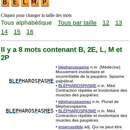
Cliquez pour changer la taille des mots
Tous alphabétique
Tous par taille
12
13
14
15
16
Il y a 8 mots contenant B, 2E, L, M et
2P
•
blépharospasme
n.m. (Médecine)
Mouvement involontaire et
incontrôlable de la paupière. Spasme
BLEP
HAROS
P
AS
ME
palpébral.
•
BLÉPHAROSPASME
n.m. Méd.
Contraction répétée et involontaire des
muscles des paupières.
•
blépharospasmes
n.m. Pluriel de
blépharospasme.
BLEP
HAROS
P
AS
ME
S
•
BLÉPHAROSPASME
n.m. Méd.
Contraction répétée et involontaire des
muscles des paupières.
•
imperceptible
adj. Qui ne peut être