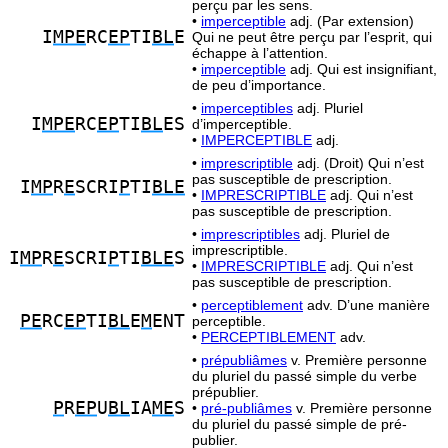
perçu par les sens.
•
imperceptible
adj. (Par extension)
I
MPE
RC
EP
TI
BL
E
Qui ne peut être perçu par l’esprit, qui
échappe à l’attention.
•
imperceptible
adj. Qui est insignifiant,
de peu d’importance.
•
imperceptibles
adj. Pluriel
I
MPE
RC
EP
TI
BL
ES
d’imperceptible.
•
IMPERCEPTIBLE
adj.
•
imprescriptible
adj. (Droit) Qui n’est
pas susceptible de prescription.
I
MP
R
E
SCRI
P
TI
BLE
•
IMPRESCRIPTIBLE
adj. Qui n’est
pas susceptible de prescription.
•
imprescriptibles
adj. Pluriel de
imprescriptible.
I
MP
R
E
SCRI
P
TI
BLE
S
•
IMPRESCRIPTIBLE
adj. Qui n’est
pas susceptible de prescription.
•
perceptiblement
adv. D’une manière
PE
RC
EP
TI
BL
E
M
ENT
perceptible.
•
PERCEPTIBLEMENT
adv.
•
prépubliâmes
v. Première personne
du pluriel du passé simple du verbe
prépublier.
P
R
EP
U
BL
IA
ME
S
•
pré-publiâmes
v. Première personne
du pluriel du passé simple de pré-
publier.