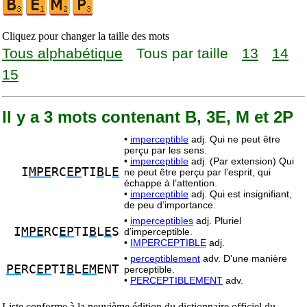
Cliquez pour changer la taille des mots
Tous alphabétique
Tous par taille
13
14
15
Il y a 3 mots contenant B, 3E, M et 2P
•
imperceptible
adj. Qui ne peut être
perçu par les sens.
•
imperceptible
adj. (Par extension) Qui
I
MPE
RC
EP
TI
B
L
E
ne peut être perçu par l’esprit, qui
échappe à l’attention.
•
imperceptible
adj. Qui est insignifiant,
de peu d’importance.
•
imperceptibles
adj. Pluriel
I
MPE
RC
EP
TI
B
L
E
S
d’imperceptible.
•
IMPERCEPTIBLE
adj.
•
perceptiblement
adv. D’une manière
PE
RC
EP
TI
B
L
EM
ENT
perceptible.
•
PERCEPTIBLEMENT
adv.
Liste conforme à la neuvième édition du dictionnaire officiel du