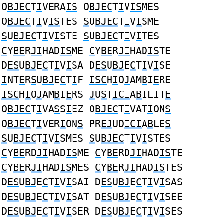
O
BJEC
T
I
VERA
IS
O
BJEC
T
I
V
IS
MES
O
BJEC
T
I
V
IS
TES
S
U
BJEC
T
I
V
I
SME
S
U
BJEC
T
I
V
I
STE
S
U
BJEC
T
I
V
I
TES
C
Y
BE
R
JI
HAD
IS
ME
C
Y
BE
R
JI
HAD
IS
TE
D
ES
U
BJ
E
C
T
I
V
I
SA D
ES
U
BJ
E
C
T
I
V
I
SE
I
NT
E
R
S
U
BJ
E
C
T
I
F
ISC
H
I
O
J
AM
B
I
E
RE
ISC
H
I
O
J
AM
B
I
E
RS
J
U
S
T
ICI
A
B
ILIT
E
O
BJEC
T
I
VA
S
S
I
EZ O
BJEC
T
I
VAT
I
ON
S
O
BJEC
T
I
VER
I
ON
S
PR
EJ
UD
ICI
A
B
LE
S
S
U
BJEC
T
I
V
I
SMES
S
U
BJEC
T
I
V
I
STES
C
Y
BE
RD
JI
HAD
IS
ME
C
Y
BE
RD
JI
HAD
IS
TE
C
Y
BE
R
JI
HAD
IS
MES
C
Y
BE
R
JI
HAD
IS
TES
D
ES
U
BJ
E
C
T
I
V
I
SAI D
ES
U
BJ
E
C
T
I
V
I
SAS
D
ES
U
BJ
E
C
T
I
V
I
SAT D
ES
U
BJ
E
C
T
I
V
I
SEE
D
ES
U
BJ
E
C
T
I
V
I
SER D
ES
U
BJ
E
C
T
I
V
I
SES