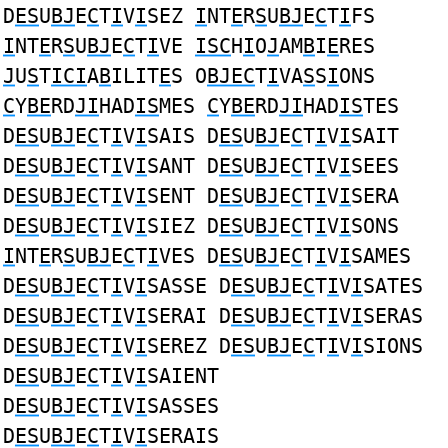
D
ES
U
BJ
E
C
T
I
V
I
SEZ
I
NT
E
R
S
U
BJ
E
C
T
I
FS
I
NT
E
R
S
U
BJ
E
C
T
I
VE
ISC
H
I
O
J
AM
B
I
E
RES
J
U
S
T
ICI
A
B
ILIT
E
S O
BJEC
T
I
VA
S
S
I
ONS
C
Y
BE
RD
JI
HAD
IS
MES
C
Y
BE
RD
JI
HAD
IS
TES
D
ES
U
BJ
E
C
T
I
V
I
SAIS D
ES
U
BJ
E
C
T
I
V
I
SAIT
D
ES
U
BJ
E
C
T
I
V
I
SANT D
ES
U
BJ
E
C
T
I
V
I
SEES
D
ES
U
BJ
E
C
T
I
V
I
SENT D
ES
U
BJ
E
C
T
I
V
I
SERA
D
ES
U
BJ
E
C
T
I
V
I
SIEZ D
ES
U
BJ
E
C
T
I
V
I
SONS
I
NT
E
R
S
U
BJ
E
C
T
I
VES D
ES
U
BJ
E
C
T
I
V
I
SAMES
D
ES
U
BJ
E
C
T
I
V
I
SASSE D
ES
U
BJ
E
C
T
I
V
I
SATES
D
ES
U
BJ
E
C
T
I
V
I
SERAI D
ES
U
BJ
E
C
T
I
V
I
SERAS
D
ES
U
BJ
E
C
T
I
V
I
SEREZ D
ES
U
BJ
E
C
T
I
V
I
SIONS
D
ES
U
BJ
E
C
T
I
V
I
SAIENT
D
ES
U
BJ
E
C
T
I
V
I
SASSES
D
ES
U
BJ
E
C
T
I
V
I
SERAIS