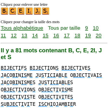
Cliquez pour enlever une lettre
Cliquez pour changer la taille des mots
Tous alphabétique
Tous par taille
9
10
11
12
13
14
15
16
17
18
19
20
Il y a 81 mots contenant B, C, E, 2I, J
et S
BIJEC
T
I
F
S
BIJEC
T
I
ON
S
BIJEC
T
I
VE
S
J
A
C
O
BI
N
IS
M
E
J
U
S
T
ICI
A
B
L
E
O
BJEC
T
I
VA
IS
J
A
C
O
BI
N
IS
M
E
S
J
U
S
T
ICI
A
B
L
E
S
O
BJEC
T
I
V
I
ON
S
O
BJEC
T
I
V
IS
ME
O
BJEC
T
I
V
IS
TE O
BJEC
T
I
V
I
TE
S
S
U
BJEC
T
I
V
I
TE
ISC
H
I
O
J
AM
B
I
E
R