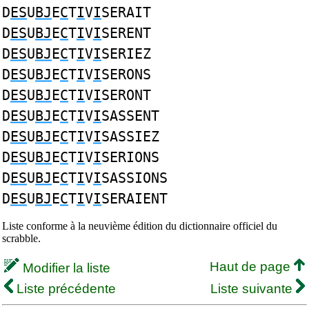
D
ES
U
BJ
E
C
T
I
V
I
SERAIT
D
ES
U
BJ
E
C
T
I
V
I
SERENT
D
ES
U
BJ
E
C
T
I
V
I
SERIEZ
D
ES
U
BJ
E
C
T
I
V
I
SERONS
D
ES
U
BJ
E
C
T
I
V
I
SERONT
D
ES
U
BJ
E
C
T
I
V
I
SASSENT
D
ES
U
BJ
E
C
T
I
V
I
SASSIEZ
D
ES
U
BJ
E
C
T
I
V
I
SERIONS
D
ES
U
BJ
E
C
T
I
V
I
SASSIONS
D
ES
U
BJ
E
C
T
I
V
I
SERAIENT
Liste conforme à la neuvième édition du dictionnaire officiel du
scrabble.
Haut de page
Modifier la liste
Liste précédente
Liste suivante