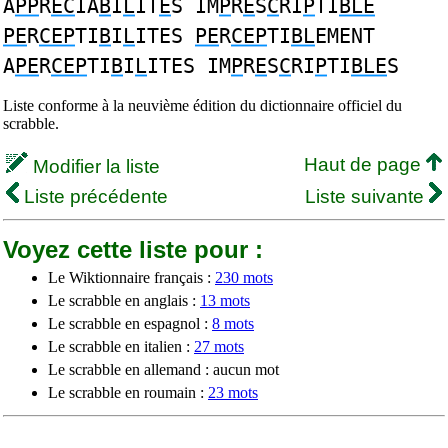
A
PP
R
EC
IA
B
I
L
IT
E
S IM
P
R
E
S
C
RI
P
TI
BLE
PE
R
CEP
TI
B
I
L
ITES
PE
R
CEP
TI
BL
EMENT
A
PE
R
CEP
TI
B
I
L
ITES IM
P
R
E
S
C
RI
P
TI
BLE
S
Liste conforme à la neuvième édition du dictionnaire officiel du
scrabble.
Haut de page
Modifier la liste
Liste précédente
Liste suivante
Voyez cette liste pour :
Le Wiktionnaire français :
230 mots
Le scrabble en anglais :
13 mots
Le scrabble en espagnol :
8 mots
Le scrabble en italien :
27 mots
Le scrabble en allemand : aucun mot
Le scrabble en roumain :
23 mots