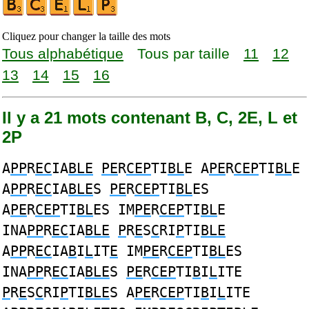
Cliquez pour changer la taille des mots
Tous alphabétique
Tous par taille
11
12
13
14
15
16
Il y a 21 mots contenant B, C, 2E, L et
2P
A
PP
R
EC
IA
BLE
PE
R
CEP
TI
BL
E A
PE
R
CEP
TI
BL
E
A
PP
R
EC
IA
BLE
S
PE
R
CEP
TI
BL
ES
A
PE
R
CEP
TI
BL
ES IM
PE
R
CEP
TI
BL
E
INA
PP
R
EC
IA
BLE
P
R
E
S
C
RI
P
TI
BLE
A
PP
R
EC
IA
B
I
L
IT
E
IM
PE
R
CEP
TI
BL
ES
INA
PP
R
EC
IA
BLE
S
PE
R
CEP
TI
B
I
L
ITE
P
R
E
S
C
RI
P
TI
BLE
S A
PE
R
CEP
TI
B
I
L
ITE