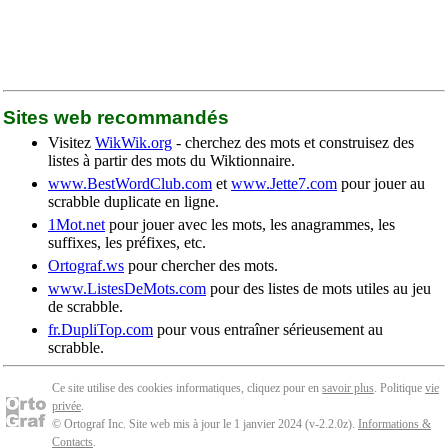
Sites web recommandés
Visitez
WikWik.org
- cherchez des mots et construisez des
listes à partir des mots du Wiktionnaire.
www.BestWordClub.com
et
www.Jette7.com
pour jouer au
scrabble duplicate en ligne.
1Mot.net
pour jouer avec les mots, les anagrammes, les
suffixes, les préfixes, etc.
Ortograf.ws
pour chercher des mots.
www.ListesDeMots.com
pour des listes de mots utiles au jeu
de scrabble.
fr.DupliTop.com
pour vous entraîner sérieusement au
scrabble.
Ce site utilise des cookies informatiques, cliquez pour en
savoir plus
. Politique
vie
privée
.
© Ortograf Inc. Site web mis à jour le 1 janvier 2024 (v-2.2.0
z
).
Informations &
Contacts
.