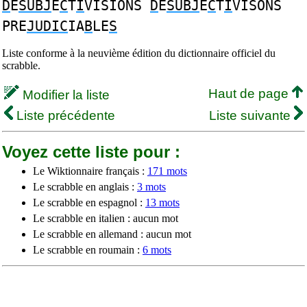
D
E
SUBJ
E
C
T
I
VISIONS
D
E
SUBJ
E
C
T
I
VISONS
PRE
JUDIC
IA
B
LE
S
Liste conforme à la neuvième édition du dictionnaire officiel du
scrabble.
Haut de page
Modifier la liste
Liste précédente
Liste suivante
Voyez cette liste pour :
Le Wiktionnaire français :
171 mots
Le scrabble en anglais :
3 mots
Le scrabble en espagnol :
13 mots
Le scrabble en italien : aucun mot
Le scrabble en allemand : aucun mot
Le scrabble en roumain :
6 mots