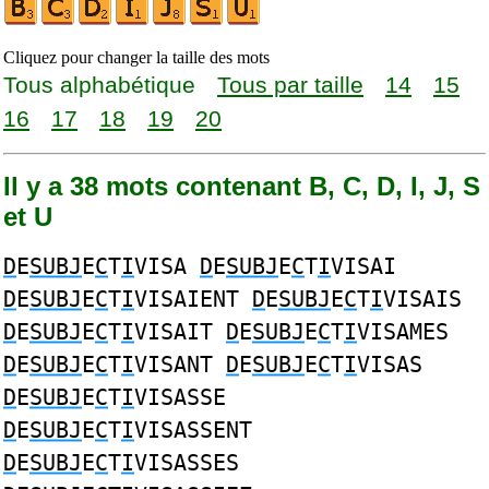
Cliquez pour changer la taille des mots
Tous alphabétique
Tous par taille
14
15
16
17
18
19
20
Il y a 38 mots contenant B, C, D, I, J, S
et U
D
E
SUBJ
E
C
T
I
VISA
D
E
SUBJ
E
C
T
I
VISAI
D
E
SUBJ
E
C
T
I
VISAIENT
D
E
SUBJ
E
C
T
I
VISAIS
D
E
SUBJ
E
C
T
I
VISAIT
D
E
SUBJ
E
C
T
I
VISAMES
D
E
SUBJ
E
C
T
I
VISANT
D
E
SUBJ
E
C
T
I
VISAS
D
E
SUBJ
E
C
T
I
VISASSE
D
E
SUBJ
E
C
T
I
VISASSENT
D
E
SUBJ
E
C
T
I
VISASSES