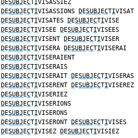
D
E
SUBJ
E
C
T
I
VISASSIEZ
D
E
SUBJ
E
C
T
I
VISASSIONS
D
E
SUBJ
E
C
T
I
VISAT
D
E
SUBJ
E
C
T
I
VISATES
D
E
SUBJ
E
C
T
I
VISE
D
E
SUBJ
E
C
T
I
VISEE
D
E
SUBJ
E
C
T
I
VISEES
D
E
SUBJ
E
C
T
I
VISENT
D
E
SUBJ
E
C
T
I
VISER
D
E
SUBJ
E
C
T
I
VISERA
D
E
SUBJ
E
C
T
I
VISERAI
D
E
SUBJ
E
C
T
I
VISERAIENT
D
E
SUBJ
E
C
T
I
VISERAIS
D
E
SUBJ
E
C
T
I
VISERAIT
D
E
SUBJ
E
C
T
I
VISERAS
D
E
SUBJ
E
C
T
I
VISERENT
D
E
SUBJ
E
C
T
I
VISEREZ
D
E
SUBJ
E
C
T
I
VISERIEZ
D
E
SUBJ
E
C
T
I
VISERIONS
D
E
SUBJ
E
C
T
I
VISERONS
D
E
SUBJ
E
C
T
I
VISERONT
D
E
SUBJ
E
C
T
I
VISES
D
E
SUBJ
E
C
T
I
VISEZ
D
E
SUBJ
E
C
T
I
VISIEZ