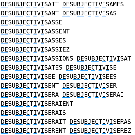
DE
SU
BJ
E
C
T
I
V
I
SAIT
DE
SU
BJ
E
C
T
I
V
I
SAMES
DE
SU
BJ
E
C
T
I
V
I
SANT
DE
SU
BJ
E
C
T
I
V
I
SAS
DE
SU
BJ
E
C
T
I
V
I
SASSE
DE
SU
BJ
E
C
T
I
V
I
SASSENT
DE
SU
BJ
E
C
T
I
V
I
SASSES
DE
SU
BJ
E
C
T
I
V
I
SASSIEZ
DE
SU
BJ
E
C
T
I
V
I
SASSIONS
DE
SU
BJ
E
C
T
I
V
I
SAT
DE
SU
BJ
E
C
T
I
V
I
SATES
DE
SU
BJ
E
C
T
I
V
I
SE
DE
SU
BJ
E
C
T
I
V
I
SEE
DE
SU
BJ
E
C
T
I
V
I
SEES
DE
SU
BJ
E
C
T
I
V
I
SENT
DE
SU
BJ
E
C
T
I
V
I
SER
DE
SU
BJ
E
C
T
I
V
I
SERA
DE
SU
BJ
E
C
T
I
V
I
SERAI
DE
SU
BJ
E
C
T
I
V
I
SERAIENT
DE
SU
BJ
E
C
T
I
V
I
SERAIS
DE
SU
BJ
E
C
T
I
V
I
SERAIT
DE
SU
BJ
E
C
T
I
V
I
SERAS
DE
SU
BJ
E
C
T
I
V
I
SERENT
DE
SU
BJ
E
C
T
I
V
I
SEREZ