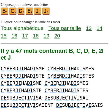
Cliquez pour enlever une lettre
Cliquez pour changer la taille des mots
Tous alphabétique
Tous par taille
13
14
15
16
17
18
19
20
Il y a 47 mots contenant B, C, D, E, 2I
et J
C
Y
BE
R
DJI
HAD
I
SME
C
Y
BE
R
DJI
HAD
I
SMES
C
Y
BE
R
DJI
HAD
I
STE
C
Y
BE
R
DJI
HAD
I
STES
C
Y
BE
R
JI
HA
DI
SME
C
Y
BE
R
JI
HA
DI
SMES
C
Y
BE
R
JI
HA
DI
STE
C
Y
BE
R
JI
HA
DI
STES
DE
SU
BJ
E
C
T
I
V
I
SA
DE
SU
BJ
E
C
T
I
V
I
SAI
DE
SU
BJ
E
C
T
I
V
I
SAIENT
DE
SU
BJ
E
C
T
I
V
I
SAIS