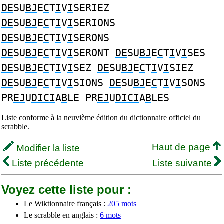
DE
SU
BJ
E
C
T
I
V
I
SERIEZ
DE
SU
BJ
E
C
T
I
V
I
SERIONS
DE
SU
BJ
E
C
T
I
V
I
SERONS
DE
SU
BJ
E
C
T
I
V
I
SERONT
DE
SU
BJ
E
C
T
I
V
I
SES
DE
SU
BJ
E
C
T
I
V
I
SEZ
DE
SU
BJ
E
C
T
I
V
I
SIEZ
DE
SU
BJ
E
C
T
I
V
I
SIONS
DE
SU
BJ
E
C
T
I
V
I
SONS
PR
EJ
U
DICI
A
B
LE PR
EJ
U
DICI
A
B
LES
Liste conforme à la neuvième édition du dictionnaire officiel du
scrabble.
Haut de page
Modifier la liste
Liste précédente
Liste suivante
Voyez cette liste pour :
Le Wiktionnaire français :
205 mots
Le scrabble en anglais :
6 mots