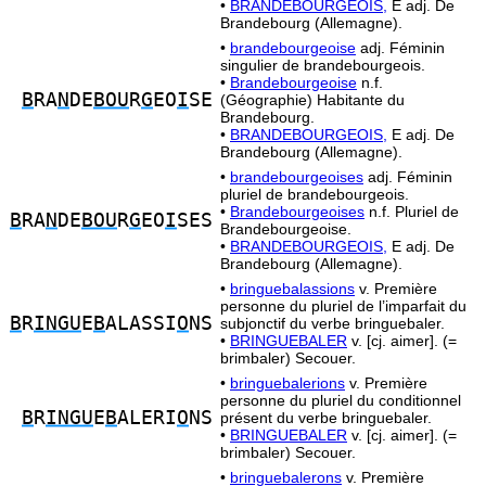
•
BRANDEBOURGEOIS,
E adj. De
Brandebourg (Allemagne).
•
brandebourgeoise
adj. Féminin
singulier de brandebourgeois.
•
Brandebourgeoise
n.f.
B
RA
N
DE
BOU
R
G
EO
I
SE
(Géographie) Habitante du
Brandebourg.
•
BRANDEBOURGEOIS,
E adj. De
Brandebourg (Allemagne).
•
brandebourgeoises
adj. Féminin
pluriel de brandebourgeois.
•
Brandebourgeoises
n.f. Pluriel de
B
RA
N
DE
BOU
R
G
EO
I
SES
Brandebourgeoise.
•
BRANDEBOURGEOIS,
E adj. De
Brandebourg (Allemagne).
•
bringuebalassions
v. Première
personne du pluriel de l’imparfait du
B
R
INGU
E
B
ALASSI
O
NS
subjonctif du verbe bringuebaler.
•
BRINGUEBALER
v. [cj. aimer]. (=
brimbaler) Secouer.
•
bringuebalerions
v. Première
personne du pluriel du conditionnel
B
R
INGU
E
B
ALERI
O
NS
présent du verbe bringuebaler.
•
BRINGUEBALER
v. [cj. aimer]. (=
brimbaler) Secouer.
•
bringuebalerons
v. Première