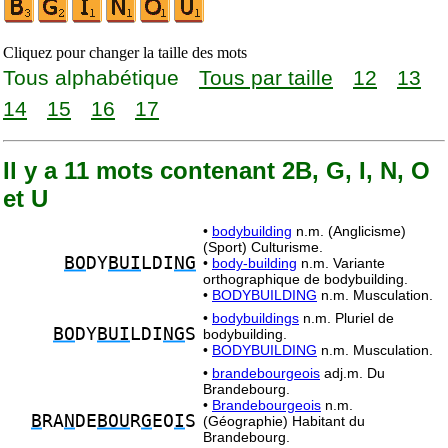
Cliquez pour changer la taille des mots
Tous alphabétique
Tous par taille
12
13
14
15
16
17
Il y a 11 mots contenant 2B, G, I, N, O
et U
•
bodybuilding
n.m. (Anglicisme)
(Sport) Culturisme.
BO
DY
BUI
LDI
NG
•
body-building
n.m. Variante
orthographique de bodybuilding.
•
BODYBUILDING
n.m. Musculation.
•
bodybuildings
n.m. Pluriel de
BO
DY
BUI
LDI
NG
S
bodybuilding.
•
BODYBUILDING
n.m. Musculation.
•
brandebourgeois
adj.m. Du
Brandebourg.
•
Brandebourgeois
n.m.
B
RA
N
DE
BOU
R
G
EO
I
S
(Géographie) Habitant du
Brandebourg.