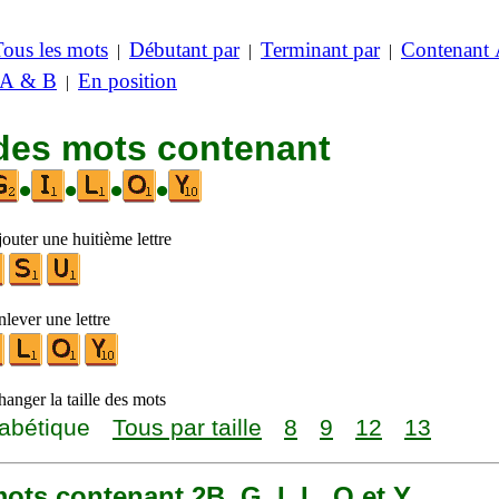
Tous les mots
Débutant par
Terminant par
Contenant
|
|
|
 A & B
En position
|
 des mots contenant
•
•
•
•
outer une huitième lettre
lever une lettre
anger la taille des mots
abétique
Tous par taille
8
9
12
13
 mots contenant 2B, G, I, L, O et Y