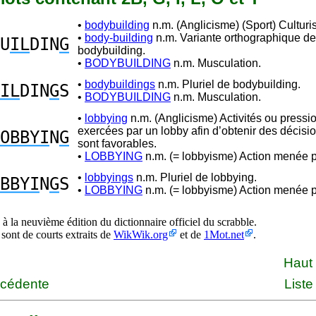
•
bodybuilding
n.m. (Anglicisme) (Sport) Culturi
•
body-building
n.m. Variante orthographique de
U
IL
DIN
G
bodybuilding.
•
BODYBUILDING
n.m. Musculation.
•
bodybuildings
n.m. Pluriel de bodybuilding.
IL
DIN
G
S
•
BODYBUILDING
n.m. Musculation.
•
lobbying
n.m. (Anglicisme) Activités ou pressi
exercées par un lobby afin d’obtenir des décisio
OBBYI
N
G
sont favorables.
•
LOBBYING
n.m. (= lobbyisme) Action menée p
•
lobbyings
n.m. Pluriel de lobbying.
BBYI
N
G
S
•
LOBBYING
n.m. (= lobbyisme) Action menée p
à la neuvième édition du dictionnaire officiel du scrabble.
 sont de courts extraits de
WikWik.org
et de
1Mot.net
.
Haut
écédente
Liste