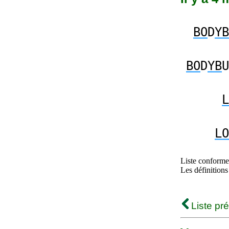
BO
D
YB
BO
D
YB
U
L
LO
Liste conforme 
Les définitions
Liste pr