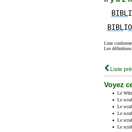
BIBL
I
BIBL
I
O
Liste conforme 
Les définitions
Liste pr
Voyez ce
Le Wikt
Le scra
Le scra
Le scrab
Le scra
Le scra