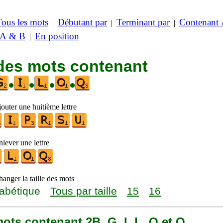
Tous les mots
Débutant par
Terminant par
Contenant
|
|
|
 A & B
En position
|
 des mots contenant
•
•
•
•
outer une huitième lettre
lever une lettre
anger la taille des mots
abétique
Tous par taille
15
16
 mots contenant 2B, G, I, L, O et Q