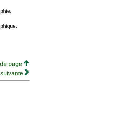
aphie.
aphique.
 de page
 suivante