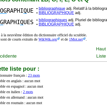
•
bibliographique
adj. Relatif à la bibliogr
OG
RAPHI
Q
UE
•
BIBLIOGRAPHIQUE
adj.
•
bibliographiques
adj. Pluriel de bibliogr
G
RAPHI
Q
UES
•
BIBLIOGRAPHIQUE
adj.
à la neuvième édition du dictionnaire officiel du scrabble.
 sont de courts extraits de
WikWik.org
et de
1Mot.net
.
Haut
écédente
Liste
tte liste pour :
ionnaire français :
23 mots
bble en anglais : aucun mot
bble en espagnol : aucun mot
ble en italien :
2 mots
bble en allemand : aucun mot
bble en roumain : aucun mot