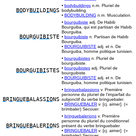
•
bodybuildings
n.m. Pluriel de
BO
DY
BUI
LD
I
N
G
S
bodybuilding.
•
BODYBUILDING
n.m. Musculation.
•
bourguibiste
adj. De Habib
Bourguiba, qui est partisan de Habib
Bourguiba.
BOU
R
G
U
IBI
STE
•
bourguibiste
n. Partisan de Habib
Bourguiba.
•
BOURGUIBISTE
adj. et n. De
Bourguiba, homme politique tunisien.
•
bourguibistes
n. Pluriel de
bourguibiste.
•
bourguibistes
adj. Pluriel de
BOU
R
G
U
IBI
STES
bourguibiste.
•
BOURGUIBISTE
adj. et n. De
Bourguiba, homme politique tunisien.
•
bringuebalassions
v. Première
personne du pluriel de l’imparfait du
B
R
I
N
GU
E
B
ALASS
IO
NS
subjonctif du verbe bringuebaler.
•
BRINGUEBALER
v. [cj. aimer]. (=
brimbaler) Secouer.
•
bringuebalerions
v. Première
personne du pluriel du conditionnel
B
R
I
N
GU
E
B
ALER
IO
NS
présent du verbe bringuebaler.
•
BRINGUEBALER
v. [cj. aimer]. (=
brimbaler) Secouer.