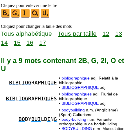
Cliquez pour enlever une lettre
Cliquez pour changer la taille des mots
Tous alphabétique
Tous par taille
12
13
14
15
16
17
Il y a 9 mots contenant 2B, G, 2I, O et
U
•
bibliographique
adj. Relatif à la
BIB
L
IOG
RAPHIQ
U
E
bibliographie.
•
BIBLIOGRAPHIQUE
adj.
•
bibliographiques
adj. Pluriel de
BIB
L
IOG
RAPHIQ
U
ES
bibliographique.
•
BIBLIOGRAPHIQUE
adj.
•
bodybuilding
n.m. (Anglicisme)
(Sport) Culturisme.
BO
DY
BUI
LD
I
N
G
•
body-building
n.m. Variante
orthographique de bodybuilding.
•
BODYBUILDING
n.m. Musculation.