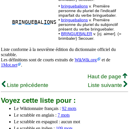
•
bringuebalions
v. Première
personne du pluriel de l’indicatif
imparfait du verbe bringuebaler.
•
bringuebalions
v. Première
B
R
I
N
GU
E
B
AL
IO
NS
personne du pluriel du subjonctif
présent du verbe bringuebaler.
•
BRINGUEBALER
v. [cj. aimer]. (=
brimbaler) Secouer.
Liste conforme à la neuvième édition du dictionnaire officiel du
scrabble.
Les définitions sont de courts extraits de
WikWik.org
et de
1Mot.net
.
Haut de page
Liste précédente
Liste suivante
Voyez cette liste pour :
Le Wiktionnaire français :
92 mots
Le scrabble en anglais :
7 mots
Le scrabble en espagnol : aucun mot
Le scrabble en italien :
109 mots