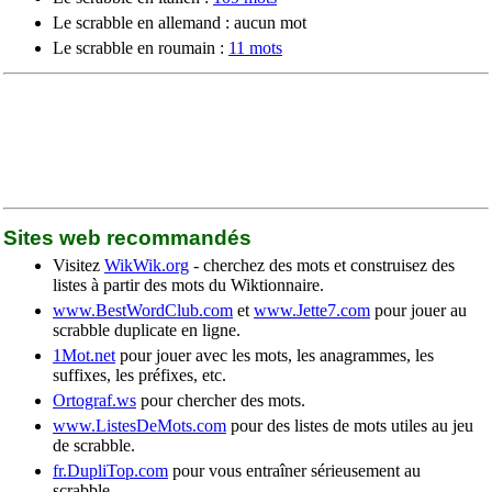
Le scrabble en allemand : aucun mot
Le scrabble en roumain :
11 mots
Sites web recommandés
Visitez
WikWik.org
- cherchez des mots et construisez des
listes à partir des mots du Wiktionnaire.
www.BestWordClub.com
et
www.Jette7.com
pour jouer au
scrabble duplicate en ligne.
1Mot.net
pour jouer avec les mots, les anagrammes, les
suffixes, les préfixes, etc.
Ortograf.ws
pour chercher des mots.
www.ListesDeMots.com
pour des listes de mots utiles au jeu
de scrabble.
fr.DupliTop.com
pour vous entraîner sérieusement au
scrabble.