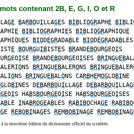
6 mots contenant 2B, E, G, I, O et R
LLA
GE
B
A
RBO
U
I
LLA
GE
S
BIB
LI
OGR
APH
E
BIB
LI
R
APHI
E
BIB
LI
OGR
APHI
E
S
BIB
LI
OGR
APHIQU
E
R
APHIQU
E
S
BIO
D
EGR
ADA
B
LE
BIO
D
EGR
ADA
B
LES
B
IST
E
BO
U
RG
U
IB
IST
E
S
BR
AND
EBO
UR
G
EO
I
S
O
UR
G
EO
I
SE
BR
AND
EBO
UR
G
EO
I
SES
BRI
N
G
U
EB
AL
B
ALERI
O
NS
BRI
N
G
U
EB
ALER
O
NS
BRI
N
G
U
EB
ALER
B
ALI
O
NS
BRI
N
G
U
EB
AL
O
NS CA
RB
H
E
M
OG
LO
BI
NE
OG
LO
BI
NES D
EB
A
RBO
U
I
LLA
G
E D
EB
A
RBO
U
I
LLA
G
RGE
O
I
S HA
B
S
BO
U
RGE
O
I
SE HA
B
S
BO
U
RGE
O
I
SES
E
A
B
LE
I
NA
BROGE
A
B
LES
R
A
BIBO
CHA
GE
R
A
BIBO
A
G
E
REBOBI
NA
G
ES
RE
M
BOBI
NA
G
E
RE
M
BOBI
NA
G
à la neuvième édition du dictionnaire officiel du scrabble.