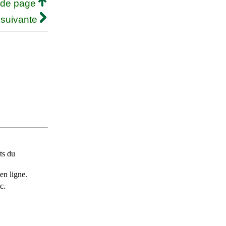
 de page
 suivante
ts du
en ligne.
c.