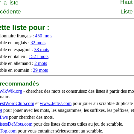
Haut
la liste
écédente
Liste
tte liste pour :
ionnaire français :
450 mots
bble en anglais :
32 mots
bble en espagnol :
38 mots
ble en italien :
1521 mots
bble en allemand :
2 mots
bble en roumain :
29 mots
b recommandés
WikWik.org
- cherchez des mots et construisez des listes à partir des mo
naire.
stWordClub.com
et
www.Jette7.com
pour jouer au scrabble duplicate 
t
pour jouer avec les mots, les anagrammes, les suffixes, les préfixes, et
f.ws
pour chercher des mots.
stesDeMots.com
pour des listes de mots utiles au jeu de scrabble.
iTop.com
pour vous entraîner sérieusement au scrabble.