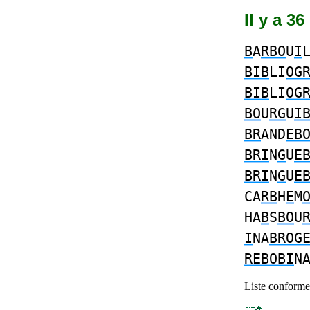
Il y a 3
B
A
RBO
U
I
BIB
LI
OG
BIB
LI
OG
BO
U
RG
U
I
BR
AND
EB
BRI
N
G
U
E
BRI
N
G
U
E
CA
RB
H
E
M
HA
B
S
BO
U
I
NA
BROG
REBOBI
N
Liste conforme 