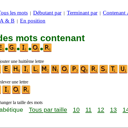
Tous les mots
Débutant par
Terminant par
Contenant
|
|
|
 A & B
En position
|
 des mots contenant
•
•
•
•
outer une huitième lettre
lever une lettre
anger la taille des mots
abétique
Tous par taille
10
11
12
13
1