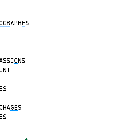
OGR
APH
E
S
ASSI
O
NS
O
NT
ES
CHA
GE
S
ES