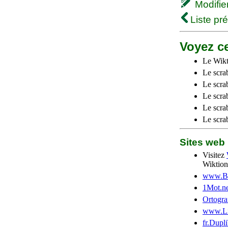
Modifier 
Liste pr
Voyez ce
Le Wikt
Le scra
Le scra
Le scrab
Le scra
Le scra
Sites we
Visitez
Wiktion
www.Be
1Mot.ne
Ortogra
www.Li
fr.Dupl