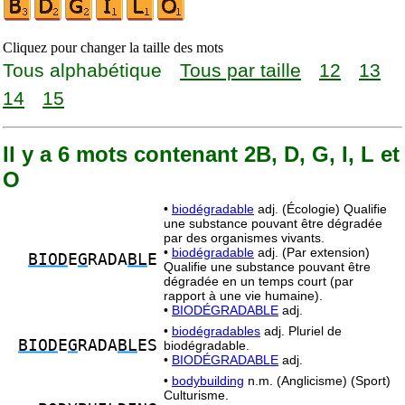
Cliquez pour changer la taille des mots
Tous alphabétique
Tous par taille
12
13
14
15
Il y a 6 mots contenant 2B, D, G, I, L et
O
•
biodégradable
adj. (Écologie) Qualifie
une substance pouvant être dégradée
par des organismes vivants.
•
biodégradable
adj. (Par extension)
BIOD
E
G
RADA
BL
E
Qualifie une substance pouvant être
dégradée en un temps court (par
rapport à une vie humaine).
•
BIODÉGRADABLE
adj.
•
biodégradables
adj. Pluriel de
BIOD
E
G
RADA
BL
ES
biodégradable.
•
BIODÉGRADABLE
adj.
•
bodybuilding
n.m. (Anglicisme) (Sport)
Culturisme.