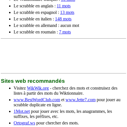
Le scrabble en anglais :
11 mots
Le scrabble en espagnol :
13 mots
Le scrabble en italien :
148 mots
Le scrabble en allemand : aucun mot
Le scrabble en roumain :
7 mots
Sites web recommandés
Visitez
WikWik.org
- cherchez des mots et construisez des
listes à partir des mots du Wiktionnaire.
www.BestWordClub.com
et
www.Jette7.com
pour jouer au
scrabble duplicate en ligne.
1Mot.net
pour jouer avec les mots, les anagrammes, les
suffixes, les préfixes, etc.
Ortograf.ws
pour chercher des mots.