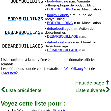
BOD
Y
B
U
IL
DIN
G
•
body-building
n.m. Variante
orthographique de bodybuilding.
•
BODYBUILDING
n.m. Musculation.
•
bodybuildings
n.m. Pluriel de
BOD
Y
B
U
IL
DIN
G
S
bodybuilding.
•
BODYBUILDING
n.m. Musculation.
•
débarbouillage
n.m. Action de
D
E
B
AR
BO
U
IL
LA
G
E
débarbouiller.
•
DÉBARBOUILLAGE
n.m.
•
débarbouillages
n.m. Pluriel de
D
E
B
AR
BO
U
IL
LA
G
ES
débarbouillage.
•
DÉBARBOUILLAGE
n.m.
Liste conforme à la neuvième édition du dictionnaire officiel du
scrabble.
Les définitions sont de courts extraits de
WikWik.org
et de
1Mot.net
.
Haut de page
Liste précédente
Liste suivante
Voyez cette liste pour :
Le Wiktionnaire français :
96 mots