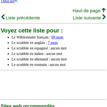
1Mot.net
.
Haut de page
Liste précédente
Liste suivante
Voyez cette liste pour :
Le Wiktionnaire français :
99 mots
Le scrabble en anglais :
7 mots
Le scrabble en espagnol : aucun mot
Le scrabble en italien : aucun mot
Le scrabble en allemand : aucun mot
Le scrabble en roumain : aucun mot
Sites web recommandés