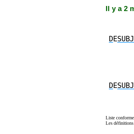
Il y a 2
D
E
SUBJ
D
E
SUBJ
Liste conforme 
Les définitions