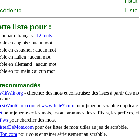
Haut
écédente
Liste
tte liste pour :
ionnaire français :
12 mots
bble en anglais : aucun mot
bble en espagnol : aucun mot
ble en italien : aucun mot
bble en allemand : aucun mot
bble en roumain : aucun mot
b recommandés
WikWik.org
- cherchez des mots et construisez des listes à partir des mo
naire.
stWordClub.com
et
www.Jette7.com
pour jouer au scrabble duplicate 
t
pour jouer avec les mots, les anagrammes, les suffixes, les préfixes, et
f.ws
pour chercher des mots.
stesDeMots.com
pour des listes de mots utiles au jeu de scrabble.
iTop.com
pour vous entraîner sérieusement au scrabble.