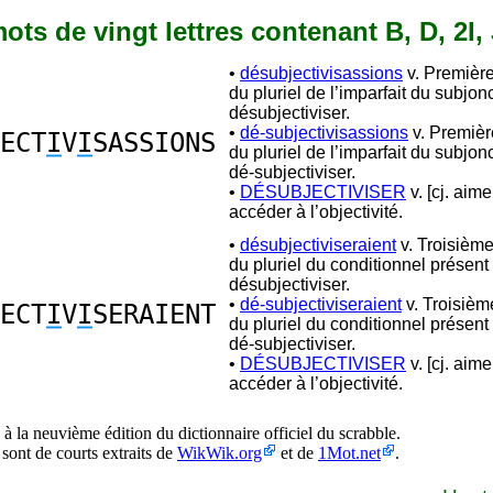
 mots de vingt lettres contenant B, D, 2I, 
•
désubjectivisassions
v. Premièr
du pluriel de l’imparfait du subjon
désubjectiviser.
•
dé-subjectivisassions
v. Premiè
ECT
I
V
I
SASSIONS
du pluriel de l’imparfait du subjon
dé-subjectiviser.
•
DÉSUBJECTIVISER
v. [cj. aime
accéder à l’objectivité.
•
désubjectiviseraient
v. Troisièm
du pluriel du conditionnel présent
désubjectiviser.
•
dé-subjectiviseraient
v. Troisiè
ECT
I
V
I
SERAIENT
du pluriel du conditionnel présent
dé-subjectiviser.
•
DÉSUBJECTIVISER
v. [cj. aime
accéder à l’objectivité.
à la neuvième édition du dictionnaire officiel du scrabble.
 sont de courts extraits de
WikWik.org
et de
1Mot.net
.