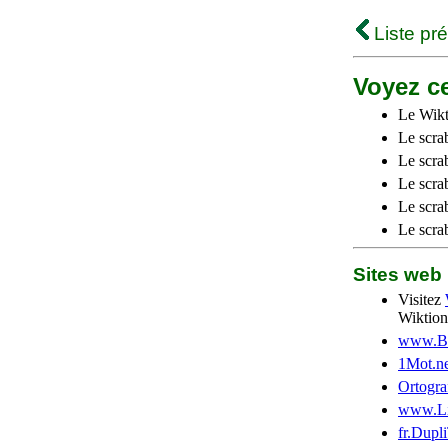
Liste pr
Voyez ce
Le Wikt
Le scra
Le scra
Le scrab
Le scra
Le scra
Sites we
Visitez
Wiktion
www.Be
1Mot.ne
Ortogra
www.Li
fr.Dupl