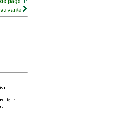
 de page
 suivante
ts du
en ligne.
c.