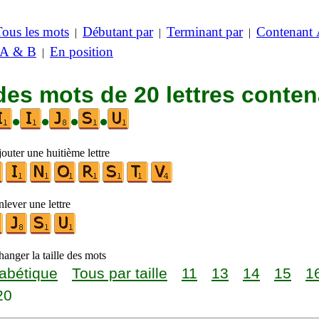
Tous les mots
Débutant par
Terminant par
Contenant
|
|
|
 A & B
En position
|
des mots de 20 lettres conte
•
•
•
•
outer une huitième lettre
lever une lettre
anger la taille des mots
abétique
Tous par taille
11
13
14
15
1
20