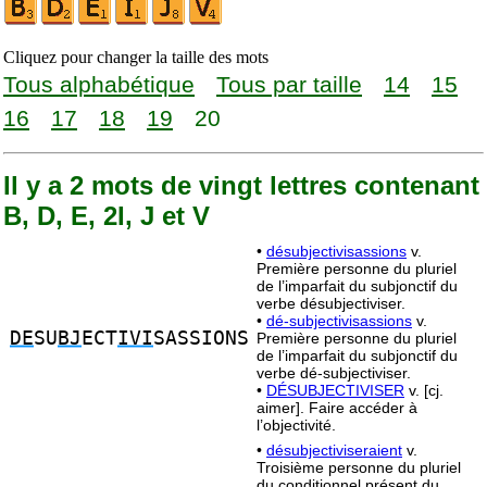
Cliquez pour changer la taille des mots
Tous alphabétique
Tous par taille
14
15
16
17
18
19
20
Il y a 2 mots de vingt lettres contenant
B, D, E, 2I, J et V
•
désubjectivisassions
v.
Première personne du pluriel
de l’imparfait du subjonctif du
verbe désubjectiviser.
•
dé-subjectivisassions
v.
DE
SU
BJ
ECT
IVI
SASSIONS
Première personne du pluriel
de l’imparfait du subjonctif du
verbe dé-subjectiviser.
•
DÉSUBJECTIVISER
v. [cj.
aimer]. Faire accéder à
l’objectivité.
•
désubjectiviseraient
v.
Troisième personne du pluriel
du conditionnel présent du