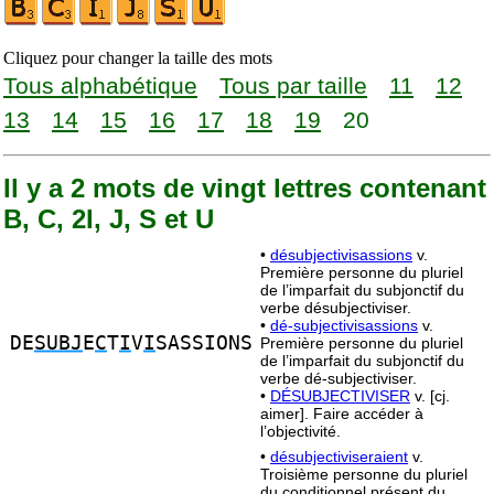
Cliquez pour changer la taille des mots
Tous alphabétique
Tous par taille
11
12
13
14
15
16
17
18
19
20
Il y a 2 mots de vingt lettres contenant
B, C, 2I, J, S et U
•
désubjectivisassions
v.
Première personne du pluriel
de l’imparfait du subjonctif du
verbe désubjectiviser.
•
dé-subjectivisassions
v.
DE
SUBJ
E
C
T
I
V
I
SASSIONS
Première personne du pluriel
de l’imparfait du subjonctif du
verbe dé-subjectiviser.
•
DÉSUBJECTIVISER
v. [cj.
aimer]. Faire accéder à
l’objectivité.
•
désubjectiviseraient
v.
Troisième personne du pluriel
du conditionnel présent du