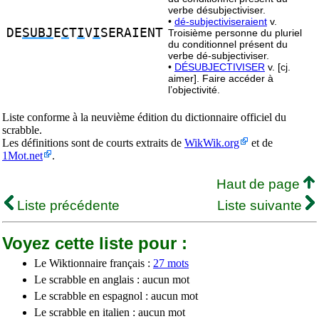
verbe désubjectiviser.
•
dé-subjectiviseraient
v.
DE
SUBJ
E
C
T
I
V
I
SERAIENT
Troisième personne du pluriel
du conditionnel présent du
verbe dé-subjectiviser.
•
DÉSUBJECTIVISER
v. [cj.
aimer]. Faire accéder à
l’objectivité.
Liste conforme à la neuvième édition du dictionnaire officiel du
scrabble.
Les définitions sont de courts extraits de
WikWik.org
et de
1Mot.net
.
Haut de page
Liste précédente
Liste suivante
Voyez cette liste pour :
Le Wiktionnaire français :
27 mots
Le scrabble en anglais : aucun mot
Le scrabble en espagnol : aucun mot
Le scrabble en italien : aucun mot