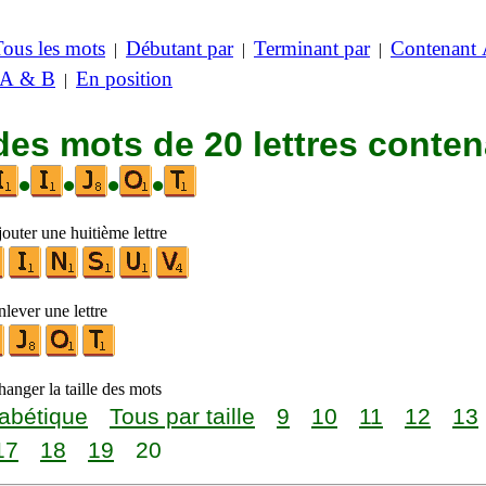
Tous les mots
Débutant par
Terminant par
Contenant
|
|
|
 A & B
En position
|
des mots de 20 lettres conte
•
•
•
•
outer une huitième lettre
lever une lettre
anger la taille des mots
abétique
Tous par taille
9
10
11
12
13
17
18
19
20