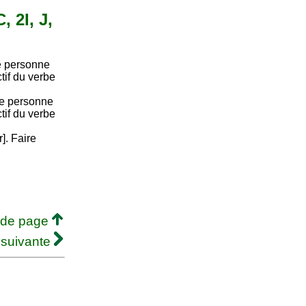
, 2I, J,
e personne
ctif du verbe
re personne
ctif du verbe
r]. Faire
 de page
 suivante