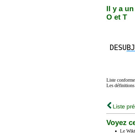
Il y a u
O et T
DESU
BJ
Liste conforme 
Les définitions
Liste pr
Voyez ce
Le Wikt