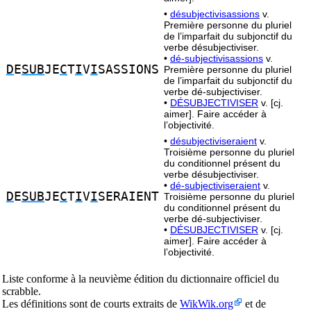
•
désubjectivisassions
v.
Première personne du pluriel
de l’imparfait du subjonctif du
verbe désubjectiviser.
•
dé-subjectivisassions
v.
D
E
SUB
JE
C
T
I
V
I
SASSIONS
Première personne du pluriel
de l’imparfait du subjonctif du
verbe dé-subjectiviser.
•
DÉSUBJECTIVISER
v. [cj.
aimer]. Faire accéder à
l’objectivité.
•
désubjectiviseraient
v.
Troisième personne du pluriel
du conditionnel présent du
verbe désubjectiviser.
•
dé-subjectiviseraient
v.
D
E
SUB
JE
C
T
I
V
I
SERAIENT
Troisième personne du pluriel
du conditionnel présent du
verbe dé-subjectiviser.
•
DÉSUBJECTIVISER
v. [cj.
aimer]. Faire accéder à
l’objectivité.
Liste conforme à la neuvième édition du dictionnaire officiel du
scrabble.
Les définitions sont de courts extraits de
WikWik.org
et de