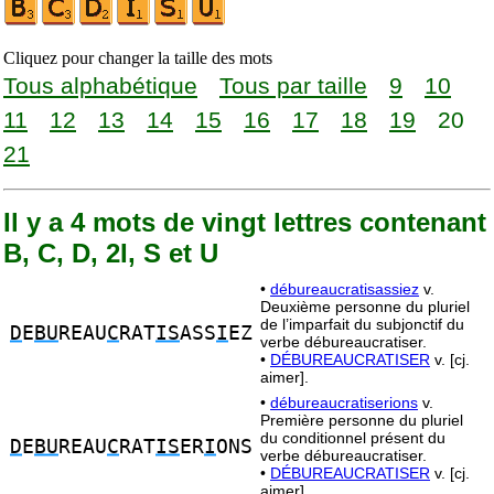
Cliquez pour changer la taille des mots
Tous alphabétique
Tous par taille
9
10
11
12
13
14
15
16
17
18
19
20
21
Il y a 4 mots de vingt lettres contenant
B, C, D, 2I, S et U
•
débureaucratisassiez
v.
Deuxième personne du pluriel
de l’imparfait du subjonctif du
D
E
BU
REAU
C
RAT
IS
ASS
I
EZ
verbe débureaucratiser.
•
DÉBUREAUCRATISER
v. [cj.
aimer].
•
débureaucratiserions
v.
Première personne du pluriel
du conditionnel présent du
D
E
BU
REAU
C
RAT
IS
ER
I
ONS
verbe débureaucratiser.
•
DÉBUREAUCRATISER
v. [cj.
aimer].