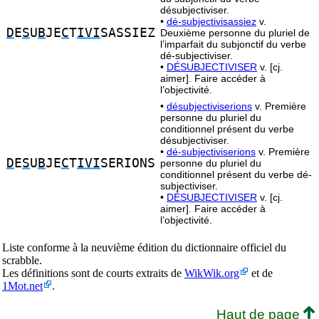
désubjectiviser.
•
dé-subjectivisassiez
v.
D
E
S
U
B
JE
C
T
IVI
SASSIEZ
Deuxième personne du pluriel de
l’imparfait du subjonctif du verbe
dé-subjectiviser.
•
DÉSUBJECTIVISER
v. [cj.
aimer]. Faire accéder à
l’objectivité.
•
désubjectiviserions
v. Première
personne du pluriel du
conditionnel présent du verbe
désubjectiviser.
•
dé-subjectiviserions
v. Première
D
E
S
U
B
JE
C
T
IVI
SERIONS
personne du pluriel du
conditionnel présent du verbe dé-
subjectiviser.
•
DÉSUBJECTIVISER
v. [cj.
aimer]. Faire accéder à
l’objectivité.
Liste conforme à la neuvième édition du dictionnaire officiel du
scrabble.
Les définitions sont de courts extraits de
WikWik.org
et de
1Mot.net
.
Haut de page