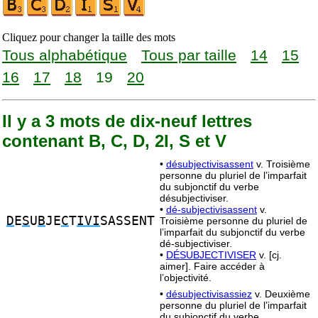
Cliquez pour changer la taille des mots
Tous alphabétique
Tous par taille
14
15
16
17
18
19
20
Il y a 3 mots de dix-neuf lettres
contenant B, C, D, 2I, S et V
•
désubjectivisassent
v. Troisième
personne du pluriel de l’imparfait
du subjonctif du verbe
désubjectiviser.
•
dé-subjectivisassent
v.
D
E
S
U
B
JE
C
T
IVI
SASSENT
Troisième personne du pluriel de
l’imparfait du subjonctif du verbe
dé-subjectiviser.
•
DÉSUBJECTIVISER
v. [cj.
aimer]. Faire accéder à
l’objectivité.
•
désubjectivisassiez
v. Deuxième
personne du pluriel de l’imparfait
du subjonctif du verbe