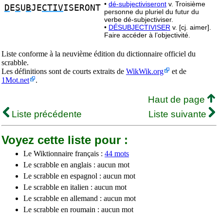
•
dé-subjectiviseront
v. Troisième
D
E
S
U
B
JE
CTIV
ISERONT
personne du pluriel du futur du
verbe dé-subjectiviser.
•
DÉSUBJECTIVISER
v. [cj. aimer].
Faire accéder à l’objectivité.
Liste conforme à la neuvième édition du dictionnaire officiel du
scrabble.
Les définitions sont de courts extraits de
WikWik.org
et de
1Mot.net
.
Haut de page
Liste précédente
Liste suivante
Voyez cette liste pour :
Le Wiktionnaire français :
44 mots
Le scrabble en anglais : aucun mot
Le scrabble en espagnol : aucun mot
Le scrabble en italien : aucun mot
Le scrabble en allemand : aucun mot
Le scrabble en roumain : aucun mot