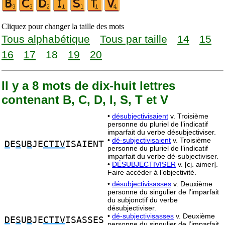
Cliquez pour changer la taille des mots
Tous alphabétique
Tous par taille
14
15
16
17
18
19
20
Il y a 8 mots de dix-huit lettres
contenant B, C, D, I, S, T et V
•
désubjectivisaient
v. Troisième
personne du pluriel de l’indicatif
imparfait du verbe désubjectiviser.
•
dé-subjectivisaient
v. Troisième
D
E
S
U
B
JE
CTIV
ISAIENT
personne du pluriel de l’indicatif
imparfait du verbe dé-subjectiviser.
•
DÉSUBJECTIVISER
v. [cj. aimer].
Faire accéder à l’objectivité.
•
désubjectivisasses
v. Deuxième
personne du singulier de l’imparfait
du subjonctif du verbe
désubjectiviser.
•
dé-subjectivisasses
v. Deuxième
D
E
S
U
B
JE
CTIV
ISASSES
personne du singulier de l’imparfait