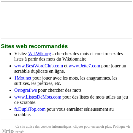
Sites web recommandés
Visitez
WikWik.org
- cherchez des mots et construisez des
listes à partir des mots du Wiktionnaire.
www.BestWordClub.com
et
www.Jette7.com
pour jouer au
scrabble duplicate en ligne.
1Mot.net
pour jouer avec les mots, les anagrammes, les
suffixes, les préfixes, etc.
Ortograf.ws
pour chercher des mots.
www.ListesDeMots.com
pour des listes de mots utiles au jeu
de scrabble.
fr.DupliTop.com
pour vous entraîner sérieusement au
scrabble.
Ce site utilise des cookies informatiques, cliquez pour en
savoir plus
. Politique
vie
privée
.