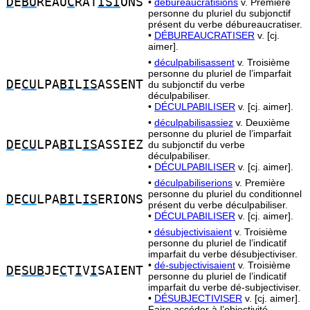
D
E
BU
REAU
C
RAT
ISI
ONS
•
débureaucratisions
v. Première
personne du pluriel du subjonctif
présent du verbe débureaucratiser.
•
DÉBUREAUCRATISER
v. [cj.
aimer].
•
déculpabilisassent
v. Troisième
personne du pluriel de l’imparfait
D
E
CU
LPA
BI
L
IS
ASSENT
du subjonctif du verbe
déculpabiliser.
•
DÉCULPABILISER
v. [cj. aimer].
•
déculpabilisassiez
v. Deuxième
personne du pluriel de l’imparfait
D
E
CU
LPA
BI
L
IS
ASSIEZ
du subjonctif du verbe
déculpabiliser.
•
DÉCULPABILISER
v. [cj. aimer].
•
déculpabiliserions
v. Première
personne du pluriel du conditionnel
D
E
CU
LPA
BI
L
IS
ERIONS
présent du verbe déculpabiliser.
•
DÉCULPABILISER
v. [cj. aimer].
•
désubjectivisaient
v. Troisième
personne du pluriel de l’indicatif
imparfait du verbe désubjectiviser.
•
dé-subjectivisaient
v. Troisième
D
E
SUB
JE
C
T
I
V
I
SAIENT
personne du pluriel de l’indicatif
imparfait du verbe dé-subjectiviser.
•
DÉSUBJECTIVISER
v. [cj. aimer].
Faire accéder à l’objectivité.