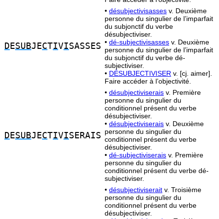
•
désubjectivisasses
v. Deuxième
personne du singulier de l’imparfait
du subjonctif du verbe
désubjectiviser.
•
dé-subjectivisasses
v. Deuxième
D
E
SUB
JE
C
T
I
V
I
SASSES
personne du singulier de l’imparfait
du subjonctif du verbe dé-
subjectiviser.
•
DÉSUBJECTIVISER
v. [cj. aimer].
Faire accéder à l’objectivité.
•
désubjectiviserais
v. Première
personne du singulier du
conditionnel présent du verbe
désubjectiviser.
•
désubjectiviserais
v. Deuxième
personne du singulier du
D
E
SUB
JE
C
T
I
V
I
SERAIS
conditionnel présent du verbe
désubjectiviser.
•
dé-subjectiviserais
v. Première
personne du singulier du
conditionnel présent du verbe dé-
subjectiviser.
•
désubjectiviserait
v. Troisième
personne du singulier du
conditionnel présent du verbe
désubjectiviser.