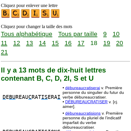
Cliquez pour enlever une lettre
Cliquez pour changer la taille des mots
Tous alphabétique
Tous par taille
9
10
11
12
13
14
15
16
17
18
19
20
21
Il y a 13 mots de dix-huit lettres
contenant B, C, D, 2I, S et U
•
débureaucratiserai
v. Première
personne du singulier du futur du
D
E
BU
REAU
C
RAT
IS
ERA
I
verbe débureaucratiser.
•
DÉBUREAUCRATISER
v. [cj.
aimer].
•
débureaucratisions
v. Première
personne du pluriel de l’indicatif
imparfait du verbe
débureaucratiser.