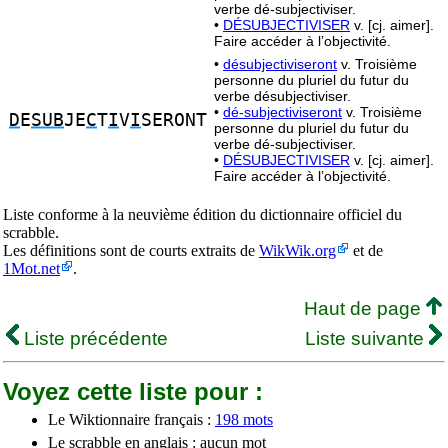
verbe dé-subjectiviser.
•
DÉSUBJECTIVISER
v. [cj. aimer].
Faire accéder à l’objectivité.
•
désubjectiviseront
v. Troisième
personne du pluriel du futur du
verbe désubjectiviser.
•
dé-subjectiviseront
v. Troisième
D
E
SUB
JE
C
T
I
V
I
SERONT
personne du pluriel du futur du
verbe dé-subjectiviser.
•
DÉSUBJECTIVISER
v. [cj. aimer].
Faire accéder à l’objectivité.
Liste conforme à la neuvième édition du dictionnaire officiel du
scrabble.
Les définitions sont de courts extraits de
WikWik.org
et de
1Mot.net
.
Haut de page
Liste précédente
Liste suivante
Voyez cette liste pour :
Le Wiktionnaire français :
198 mots
Le scrabble en anglais : aucun mot